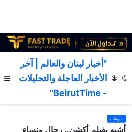
"أخبار لبنان والعالم | آخر
الأخبار العاجلة والتحليلات
الوضع المظلم
تسجيل الدخول
الق
- BeirutTime"
منوعات
أشبه بفيلم أكشن.. رجال ونساء