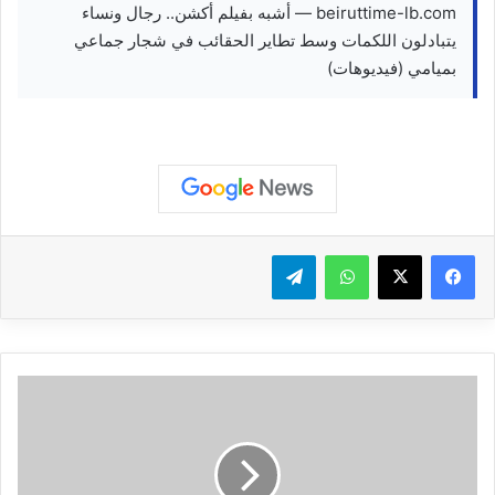
beiruttime-lb.com — أشبه بفيلم أكشن.. رجال ونساء
يتبادلون اللكمات وسط تطاير الحقائب في شجار جماعي
بميامي (فيديوهات)
واتساب
تيلقرام
ك
ا
ن
ت
ا