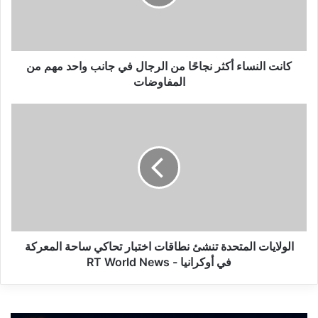
ل
ن
س
ا
ء
كانت النساء أكثر نجاحًا من الرجال في جانب واحد مهم من
أ
المفاوضات
ك
ث
ا
ر
ل
ن
و
ج
ل
ا
ا
حً
ي
ا
ا
م
ت
ن
ا
ا
ل
الولايات المتحدة تنشئ نطاقات اختبار تحاكي ساحة المعركة
ل
م
في أوكرانيا - RT World News
ر
ت
ج
ح
ا
د
ل