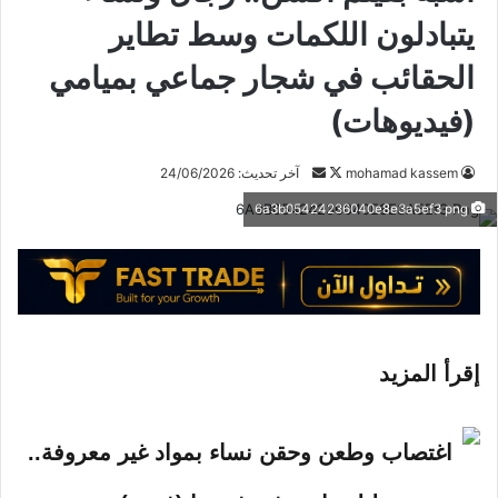
يتبادلون اللكمات وسط تطاير
الحقائب في شجار جماعي بميامي
(فيديوهات)
mohamad kassem
ت
أ
آخر تحديث: 24/06/2026
ا
ر
6a3b05424236040e8e3a5ef3 png
ب
س
ع
ل
ع
ب
ل
ر
ى
ي
X
د
إقرأ المزيد
ا
إ
ل
ك
ت