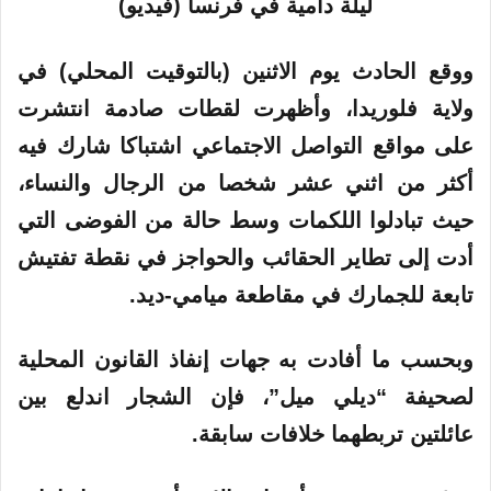
ر
و
ووقع
الحادث
يوم الاثنين (بالتوقيت المحلي) في
ن
ي
ولاية
فلوريدا، وأظهرت لقطات صادمة انتشرت
ا
على مواقع التواصل الاجتماعي اشتباكا شارك فيه
أكثر من اثني عشر شخصا من الرجال والنساء،
حيث تبادلوا اللكمات وسط حالة من الفوضى التي
أدت إلى تطاير الحقائب والحواجز في نقطة تفتيش
تابعة للجمارك في مقاطعة ميامي-ديد.
وبحسب ما أفادت به جهات إنفاذ القانون المحلية
لصحيفة “ديلي ميل”، فإن الشجار اندلع بين
عائلتين تربطهما خلافات سابقة.