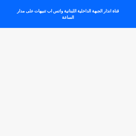
قناة انذار الجبهة الداخلية اللبنانية واتس اب تنبيهات على مدار
الساعة