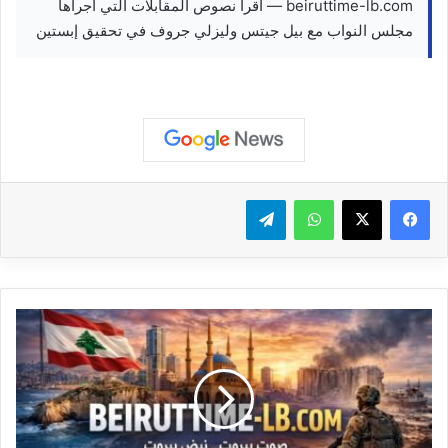
beiruttime-lb.com — اقرأ نصوص المقابلات التي أجراها
مجلس النواب مع بيل جيتس وليزلي جروف في تحقيق إبستين
واتساب
تيلقرام
#عاجل
روسيا:
لافروف:
التنسيق
بين
موسكو
وبكين