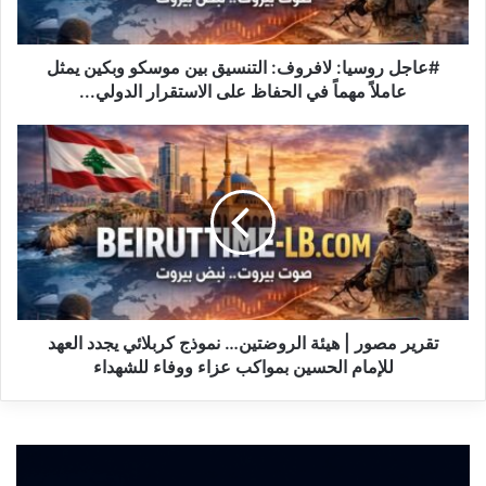
يمثل
عاملاً
مهماً
#عاجل روسيا: لافروف: التنسيق بين موسكو وبكين يمثل
في
عاملاً مهماً في الحفاظ على الاستقرار الدولي...
الحفاظ
على
تقرير
الاستقرار
مصور
الدولي...
|
هيئة
الروضتين…
نموذج
كربلائي
يجدد
العهد
للإمام
تقرير مصور | هيئة الروضتين… نموذج كربلائي يجدد العهد
الحسين
للإمام الحسين بمواكب عزاء ووفاء للشهداء
بمواكب
عزاء
ووفاء
للشهداء