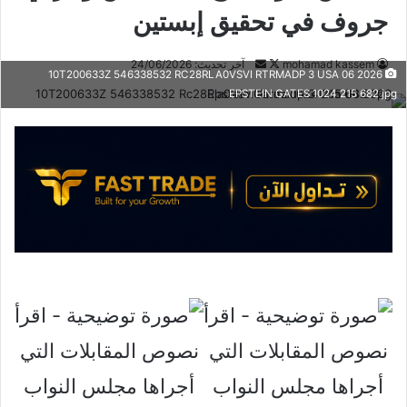
جروف في تحقيق إبستين
تابع
أرسل
mohamad kassem
آخر تحديث: 24/06/2026
2026 06 10T200633Z 546338532 RC28RLA0VSVI RTRMADP 3 USA
على
بريدا
EPSTEIN GATES 1024 215 682 jpg
X
إلكترونيا