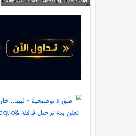
1782252925 6a3ad2224236046859405e4f jpg
X
إلكترونيا