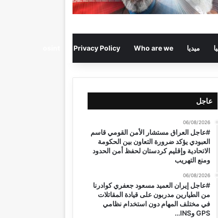
ا
ميديا
Who are we
Privacy Policy
osint
عاجل
06/08/2026
#عاجل العراق مستشار الأمن القومي قاسم
العبودي يؤكد ضرورة التعاون بين الحكومة
الاتحادية وإقليم كردستان لحفظ أمن الحدود
ومنع التهريب
06/08/2026
#عاجل إيران العميد مسعود جعفري كوادرنا
من الطيارين مدربون على قيادة المقاتلات
في مختلف المهام دون استخدام نظامي
GPS وINS…