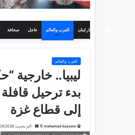
beiruttime
اخبار لبنان
العرب والعالم
عاجل
صحافة
العرب والعالم
ليبيا.. خارجية “
إلى قطاع غزة
تابع
أرسل
mohamad kassem
آخر تحديث: 24/06/2026
على
بريدا