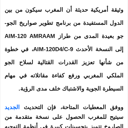
ت
وثيقة أمريكية حديثة أن المغرب سيكون من بين
ر
و
الدول المستفيدة من برنامج تطوير صواريخ الجو-
ن
ي
جو بعيدة المدى من طراز AIM-120 AMRAAM
ا
إلى النسخة الأحدث AIM-120D4/C-9، في خطوة
من شأنها تعزيز القدرات القتالية لسلاح الجو
الملكي المغربي ورفع كفاءة مقاتلاته في مهام
السيطرة الجوية والاشتباك خلف مدى الرؤية.
ووفق المعطيات المتاحة، فإن التحديث
الجديد
سيتيح للمغرب الحصول على نسخة متقدمة من
الصاروخ تتميز بتحسينات كبيرة في أنظمة التوجيه