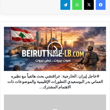
#
ع
ا
ج
ل
إ
ي
ر
ا
ن
#عاجل إيران: الخارجية: عراقتشي بحث هاتفياً مع نظيره
:
العماني بدر البوسعيدي التطورات الإقليمية والموضوعات ذات
ا
الاهتمام المشترك...
ل
خ
ا
ا
ك
ر
ت