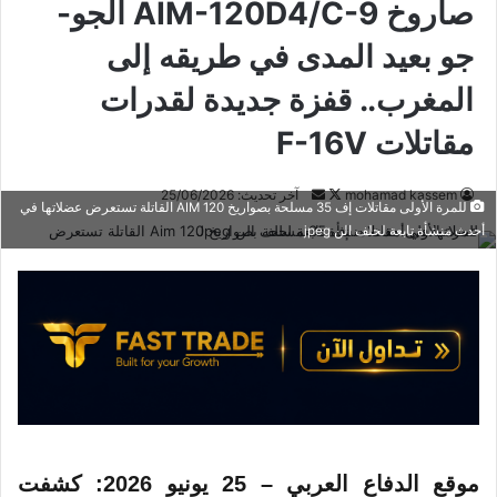
صاروخ AIM-120D4/C-9 الجو-
جو بعيد المدى في طريقه إلى
المغرب.. قفزة جديدة لقدرات
مقاتلات F-16V
mohamad kassem
ت
أ
آخر تحديث: 25/06/2026
للمرة الأولى مقاتلات إف 35 مسلحة بصواريخ AIM 120 القاتلة تستعرض عضلاتها في
ا
ر
أحدث منشأة تابعة لحلف الن jpeg
ب
س
ع
ل
ع
ب
ل
ر
ى
ي
X
د
ا
إ
ل
موقع الدفاع العربي – 25 يونيو 2026: كشفت
ك