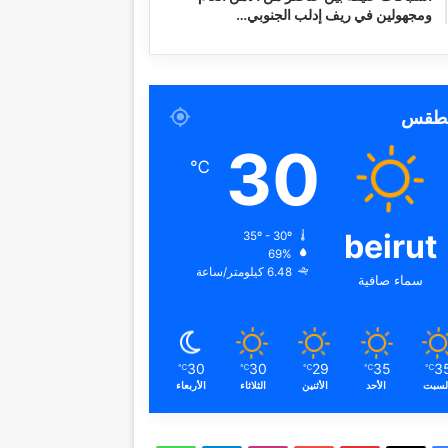
ومجهولين في ريف إدلب الجنوبي…
لطقس
30
℃
beirut
35º - 30º
69%
6.48 كيلومتر/ساعة
سماء صافية
30
30
29
35
3
℃
℃
℃
℃
℃
لسبت
الأحد
الأثنين
الثلاثاء
الأربعاء