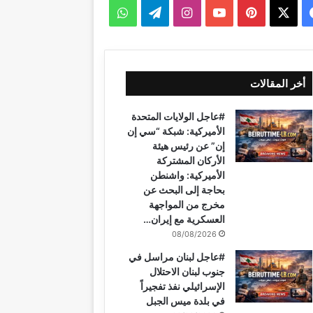
ف
ب
ا
ت
و
ي
X
ي
Y
ن
ي
ا
س
ن
o
س
ل
ت
أخر المقالات
ب
ت
u
ت
ق
س
#عاجل الولايات المتحدة
و
ي
T
ق
ر
ا
الأميركية: شبكة “سي إن
إن” عن رئيس هيئة
ك
ر
u
ر
ا
ب
الأركان المشتركة
الأميركية: واشنطن
ي
b
ا
م
بحاجة إلى البحث عن
مخرج من المواجهة
س
e
م
العسكرية مع إيران…
ت
08/08/2026
#عاجل لبنان مراسل في
جنوب لبنان الاحتلال
الإسرائيلي نفذ تفجيراً
في بلدة ميس الجبل