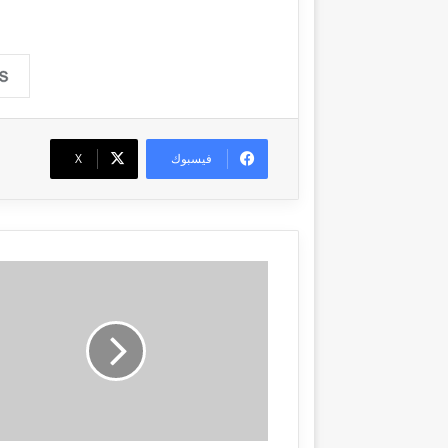
فيسبوك
‫X
م
ج
ل
س
ا
ل
و
ز
ر