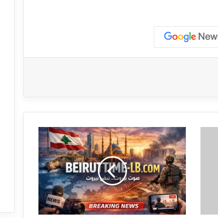
ت
ق
ر
ي
ر
م
ص
و
ر