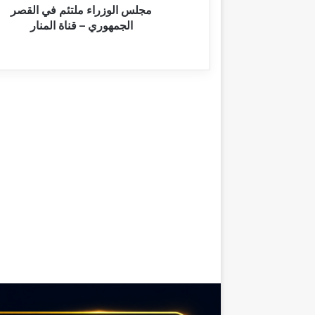
ا
مجلس الوزراء ملتئم في القصر
ء
الجمهوري – قناة المنار
م
ل
ت
ئ
م
ف
ي
ا
ل
ق
ص
ر
ا
ل
ج
م
ه
و
ر