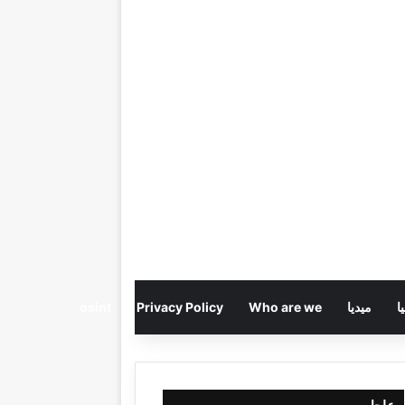
ا
ميديا
Who are we
Privacy Policy
osint