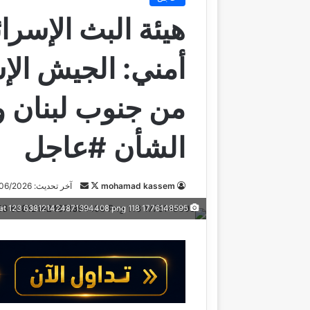
هيئة البث الإسر
أمني: الجيش الإ
من جنوب لبنان ول
الشأن #عاجل
mohamad kassem
ت
أ
آخر تحديث: 25/06/2026
ا
ر
1776148595 118 Default T Cat 123 638121424871394408 png
ب
س
ع
ل
ع
ب
ل
ر
ى
ي
X
د