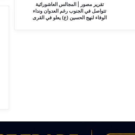
|
تقرير مصور | المجالس العاشورائية
ا
تتواصل في الجنوب رغم العدوان ونداء
ل
الوفاء لنهج الحسين (ع) يعلو في القرى
م
ج
ا
ل
س
ا
ل
ع
ا
ش
و
ر
ا
ئ
ي
ة
ت
ت