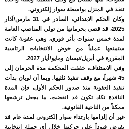
تنفذ في المنزل بواسطة سوار إلكتروني.
وكان
الحكم
الابتدائي، الصادر في 31 مارس/آذار
2025، قد قضى بحرمانها من تولي المناصب العامة
لمدة خمس سنوات بأثر فوري، وهي عقوبة كانت
ستمنعها عملياً من خوض الانتخابات الرئاسية
المقررة في أبريل/نيسان ومايو/أيار 2027.
وفي الاستئناف، خففت المحكمة مدة الحرمان إلى
45 شهراً، مع وقف تنفيذ ثلثيها. وبما أن لوبان بدأت
تنفيذ العقوبة منذ صدور الحكم الأول، فإن المدة
النافذة تكاد تكون قد انقضت، ما يجعل ترشحها
ممكناً من الناحية القانونية.
غير أن إلزامها بارتداء سوار إلكتروني لمدة عام قد
يفرض قيوداً على حركتها خلال أي حملة انتخابية