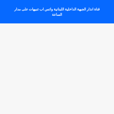
قناة انذار الجبهة الداخلية اللبنانية واتس اب تنبيهات على مدار
الساعة