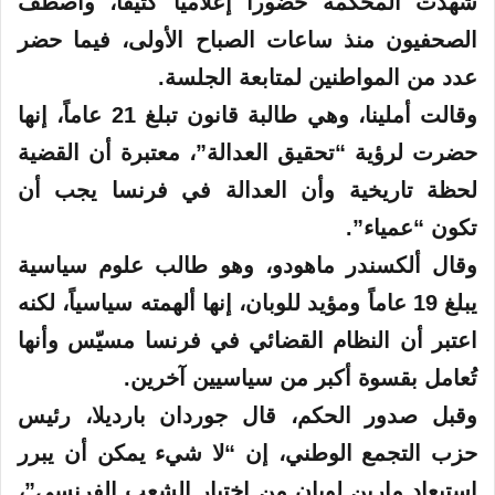
شهدت المحكمة حضوراً إعلامياً كثيفاً، واصطف
الصحفيون منذ ساعات الصباح الأولى، فيما حضر
عدد من المواطنين لمتابعة الجلسة.
وقالت أملينا، وهي طالبة قانون تبلغ 21 عاماً، إنها
حضرت لرؤية “تحقيق العدالة”، معتبرة أن القضية
لحظة تاريخية وأن العدالة في فرنسا يجب أن
تكون “عمياء”.
وقال ألكسندر ماهودو، وهو طالب علوم سياسية
يبلغ 19 عاماً ومؤيد للوبان، إنها ألهمته سياسياً، لكنه
اعتبر أن النظام القضائي في فرنسا مسيّس وأنها
تُعامل بقسوة أكبر من سياسيين آخرين.
وقبل صدور الحكم، قال جوردان بارديلا، رئيس
حزب التجمع الوطني، إن “لا شيء يمكن أن يبرر
استبعاد مارين لوبان من اختيار الشعب الفرنسي”،