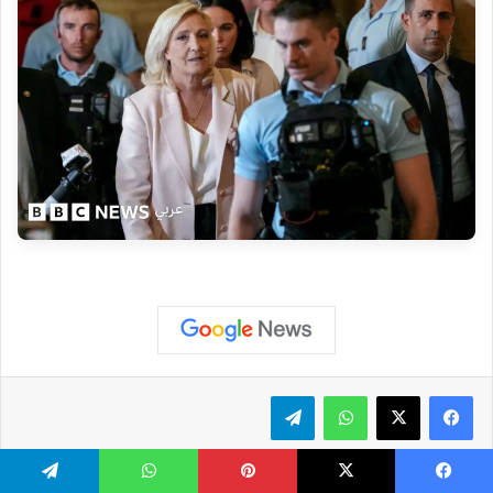
واتساب
تيلقرام
يسبوك
‫X
بينتيريست
واتساب
تيلقرام