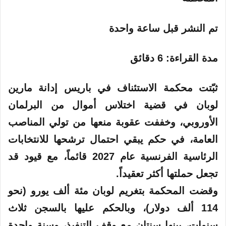
تم النشر
قبل ساعة واحدة
مدة القراءة: 6 دقائق
ثبّتت محكمة الاستئناف في باريس إدانة مارين
لوبان في قضية اختلاس أموال من البرلمان
الأوروبي، وخففت عقوبة منعها من تولي المناصب
العامة، في حكم يبقي احتمال ترشحها للانتخابات
الرئاسية الفرنسية عام 2027 قائماً، مع قيود قد
تجعل حملتها أكثر تعقيداً.
وقضت المحكمة بتغريم
لوبان
مئة ألف يورو (نحو
114 ألف دولار)، وبالحكم عليها بالسجن ثلاث
سنوات، بينها سنتان مع وقف التنفيذ، وسنة واحدة