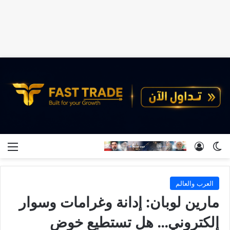
الوضع المظلم
تسجيل الدخول
الق
العرب والعالم
مارين لوبان: إدانة وغرامات وسوار
إلكتروني… هل تستطيع خوض