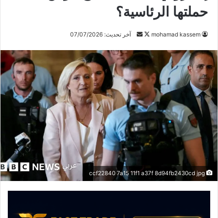
حملتها الرئاسية؟
تابع
أرسل
mohamad kassem
آخر تحديث: 07/07/2026
على
بريدا
X
إلكترونيا
ccf22840 7a15 11f1 a37f 8d94fb2430cd jpg