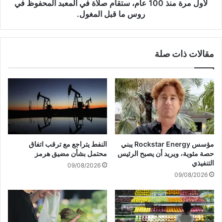
س
ذ
لأول مرة منذ 100 عام، ستقام صلاة في المعبد المحفوظ في
ل
1
روس ما قبل المغول.
ا
0
ل
0
م
ع
ي
مقالات ذات صلة
ا
ا
م
د
،
ي
س
ن
ت
:
ق
إ
ا
ص
م
ا
ص
مؤسس Rockstar Energy يبني
النفط يتراجع مع ترقب اتفاق
ب
ل
حصة مئوية، ويريد أن يصبح الرئيس
محتمل بشأن مضيق هرمز
ا
ا
التنفيذي
09/08/2026
ت
ة
09/08/2026
ج
ف
ر
ي
ا
ا
ء
ل
إ
م