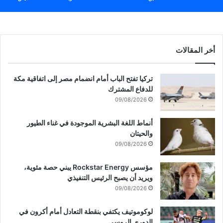
م
ف
ت
ر
ق
أخر المقالات
ا
ل
ش
تركيا تفتح الباب أمام انضمام مصر إلى اتفاقية مكة
ج
للدفاع المشترك
ا
09/08/2026
ع
ي
أنماط اللغة البشرية الموجودة في غناء الطيور
ة
والحيتان
ش
09/08/2026
ر
ق
مؤسس Rockstar Energy يبني حصة مئوية،
ي
ويريد أن يصبح الرئيس التنفيذي
م
09/08/2026
د
ي
ن
لوكوموتيف يكتفي بنقطة التعادل أمام أكرون في
ة
الدوري الروسي