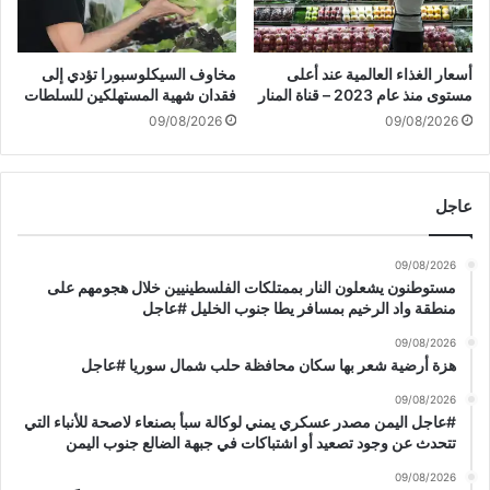
ل
ع
ق
ب
ا
د
أسعار الغذاء العالمية عند أعلى
مخاوف السيكلوسبورا تؤدي إلى
ء
ا
مستوى منذ عام 2023 – قناة المنار
فقدان شهية المستهلكين للسلطات
ط
ل
09/08/2026
09/08/2026
ا
م
ئ
ح
ر
ف
ة
و
عاجل
م
ظ
س
ف
09/08/2026
يّ
ي
مستوطنون يشعلون النار بممتلكات الفلسطينيين خلال هجومهم على
ر
ر
منطقة واد الرخيم بمسافر يطا جنوب الخليل #عاجل
ة
و
إ
س
09/08/2026
س
هزة أرضية شعر بها سكان محافظة حلب شمال سوريا #عاجل
م
ر
ا
09/08/2026
ا
ق
#عاجل اليمن مصدر عسكري يمني لوكالة سبأ بصنعاء لاصحة للأنباء التي
ئ
ب
تتحدث عن وجود تصعيد أو اشتباكات في جبهة الضالع جنوب اليمن
ي
ل
ل
09/08/2026
ا