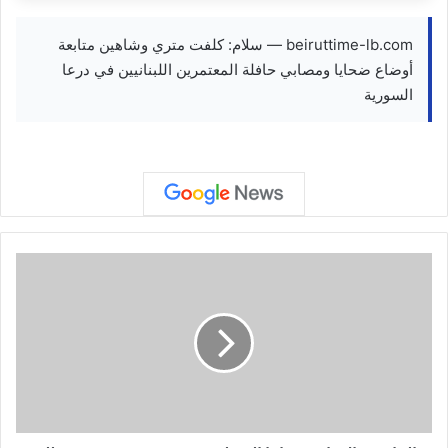
beiruttime-lb.com — سلام: كلفت متري وشاهين متابعة
أوضاع ضحايا ومصابي حافلة المعتمرين اللبنانيين في درعا
السورية
ا
ل
خ
ا
ر
ج
ي
ة
ا