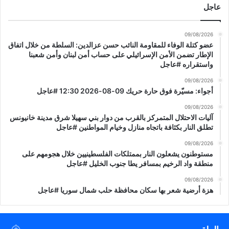
ت
عاجل
ا
د
س
ا
ت
09/08/2026
ء
م
عضو كتلة الوفاء للمقاومة النائب حسن عزالدين: السلطة من خلال اتفاق
و
ر
الإطار تضمن الأمن الإسرائيلي على حساب أمن لبنان وأمن شعبنا
ا
ا
واستقراره #عاجل
ل
ر
ه
09/08/2026
ض
أجواء: مسيّرة فوق حارة حريك 09-08-2026 12:30 #عاجل
ج
ر
و
ب
09/08/2026
م
ا
آليات الاحتلال المتمركز بالقرب من دوار بني سهيلا شرق مدينة خانيونس
ع
ت
تطلق النار بكثافة باتجاه منازل وخيام المواطنين #عاجل
ل
إ
09/08/2026
ى
س
مستوطنون يشعلون النار بممتلكات الفلسطينيين خلال هجومهم على
أ
ر
منطقة واد الرخيم بمسافر يطا جنوب الخليل #عاجل
ر
ا
ا
ئ
09/08/2026
ض
ي
هزة أرضية شعر بها سكان محافظة حلب شمال سوريا #عاجل
ي
ل
ن
ف
ا
ي