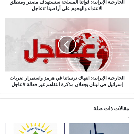
ل
الخارجية الإيرانية: قواتنا المسلحة ستستهدف مصدر ومنطلق
إ
الاعتداء والهجوم على أراضينا #عاجل
ي
ر
ا
ا
ل
ن
خ
ي
ا
ة
ر
:
ج
ق
ي
و
ة
ا
ا
ت
ل
الخارجية الإيرانية: انتهاك ترتيباتنا في هرمز واستمرار ضربات
ن
إ
إسرائيل في لبنان يجعلان مذكرة التفاهم غير فعالة #عاجل
ا
ي
ا
ر
ل
ا
مقالات ذات صلة
م
ن
س
ي
ل
ة
ح
:
ة
ا