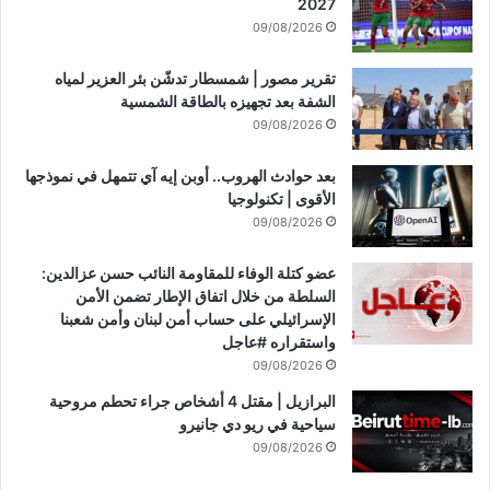
2027
م
09/08/2026
غ
ي
تقرير مصور | شمسطار تدشّن بئر العزير لمياه
ر
الشفة بعد تجهيزه بالطاقة الشمسية
ف
09/08/2026
ع
ا
بعد حوادث الهروب.. أوبن إيه آي تتمهل في نموذجها
ل
الأقوى | تكنولوجيا
ة
09/08/2026
#
ع
عضو كتلة الوفاء للمقاومة النائب حسن عزالدين:
ا
السلطة من خلال اتفاق الإطار تضمن الأمن
ج
الإسرائيلي على حساب أمن لبنان وأمن شعبنا
ل
واستقراره #عاجل
09/08/2026
البرازيل | مقتل 4 أشخاص جراء تحطم مروحية
سياحية في ريو دي جانيرو
09/08/2026