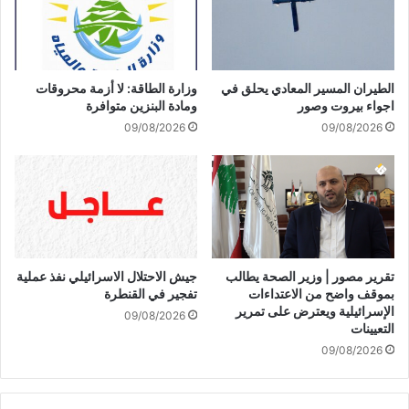
س
ن
ت
ت
س
ه
ت
ا
الطيران المسير المعادي يحلق في
وزارة الطاقة: لا أزمة محروقات
ه
ك
اجواء بيروت وصور
ومادة البنزين متوافرة
د
ت
09/08/2026
09/08/2026
ف
ر
م
ت
ص
ي
د
ب
ر
ا
و
ت
م
ن
ن
ا
تقرير مصور | وزير الصحة يطالب
جيش الاحتلال الاسرائيلي نفذ عملية
ط
ف
بموقف واضح من الاعتداءات
تفجير في القنطرة
ل
ي
الإسرائيلية ويعترض على تمرير
09/08/2026
ق
ه
التعيينات
ا
ر
09/08/2026
ل
م
ا
ز
ع
و