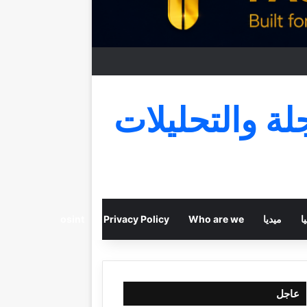
جلة والتحليلات
ا
ميديا
Who are we
Privacy Policy
osint
عاجل