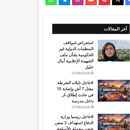
ي
X
ي
Y
ن
ي
ا
س
ن
o
س
ل
ت
أخر المقالات
ب
ت
u
ت
ق
س
استعراض لمواقف
و
ي
T
ق
ر
ا
المنظمات الدولية غير
الحكومية بشأن ملف
ك
ر
u
ر
ا
ب
الشهيدة الإعلامية أمال
خليل
ي
b
ا
م
07/08/2026
س
e
م
#عاجل تايلاند الشرطة
مقتل 7 أش وإصابة 15
ت
في حادث إطلاق نار
داخل مدرسة
07/08/2026
#عاجل روسيا وزارة
الدفاع استهداف 3 سفن
شحن محملة بالأسلحة