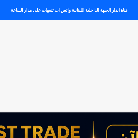
قناة انذار الجبهة الداخلية اللبنانية واتس اب تنبيهات على مدار الساعة