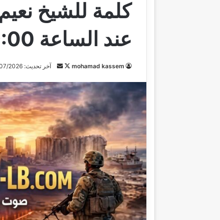
كلمة للشيخ نعيم
عند الساعة 9:00
mohamad kassem
ت
أ
آخر تحديث: 08/07/2026
ا
ر
ب
س
ع
ل
ع
ب
ل
ر
ى
ي
X
د
ا
إ
ل
ك
ت
ر