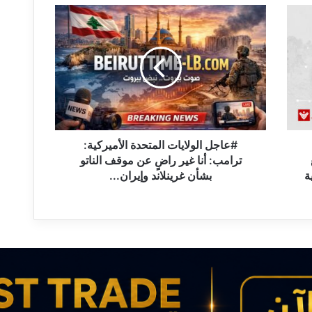
#
ع
ا
ج
ل
ا
ل
و
ل
ا
#عاجل الولايات المتحدة الأميركية:
ي
ترامب: أنا غير راضٍ عن موقف الناتو
ا
ة
بشأن غرينلاند وإيران...
ت
ا
ل
م
ت
ح
د
ة
ا