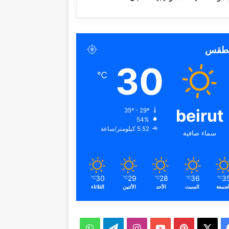
لطقس
30
℃
beirut
35º - 29º
54%
5.52 كيلومتر/ساعة
سماء صافية
30
29
28
36
3
℃
℃
℃
℃
℃
لجمعة
السبت
الأحد
الأثنين
الثلاثاء
ف
ب
ا
ت
و