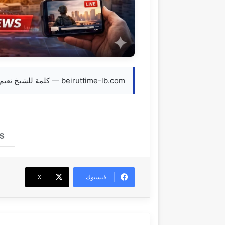
beiruttime-lb.com — كلمة للشيخ نعيم قاسم مساء اليوم عند الساعة 9:00
فيسبوك
‫X