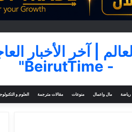
لعالم | آخر الأخبار العا
- BeirutTime"
رياضة
مال واعمال
منوعات
مقالات مترجمة
العلوم و التكنولوجي