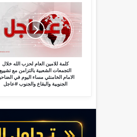
ك
ل
م
ة
ل
ل
ا
م
ي
ن
كلمة للامين العام لحزب الله خلال
ا
التجمعات الشعبية بالتزامن مع تشييع
ل
الامام الخامنئي مساء اليوم في الضاحي
ع
الجنوبية والبقاع والجنوب #عاجل
ا
م
ل
ح
ز
ب
ا
ل