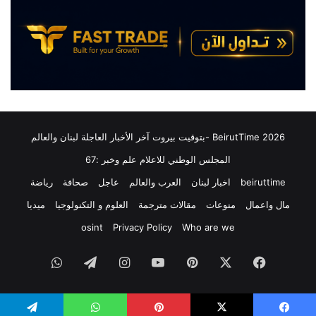
ح
ي
و
:
ل
م
1
ق
0
ت
0
ل
0
م
د
س
و
ل
2026 BeirutTime -بتوقيت بيروت آخر الأخبار العاجلة لبنان والعالم
ل
ح
المجلس الوطني للاعلام علم وخبر :67
ا
ف
ر
ي
beiruttime
اخبار لبنان
العرب والعالم
عاجل
صحافة
رياضة
م
"
مال واعمال
منوعات
مقالات مترجمة
العلوم و التكنولوجيا
ميديا
ن
ح
ت
ز
osint
Privacy Policy
Who are we
ر
ب
ا
ا
فيسبوك
‫X
بينتيريست
‫YouTube
انستقرام
تيلقرام
واتساب
م
ل
ب
ل
إ
ه
ل
"