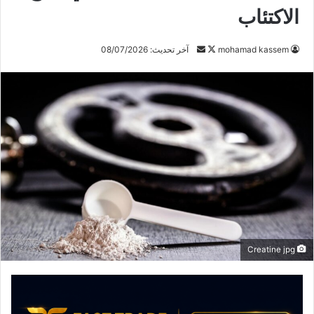
الاكتئاب
mohamad kassem
ت
أ
آخر تحديث: 08/07/2026
ا
ر
ب
س
ع
ل
ع
ب
ل
ر
ى
ي
X
د
ا
إ
ل
ك
Creatine jpg
ت
ر
و
ن