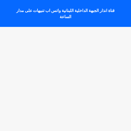
قناة انذار الجبهة الداخلية اللبنانية واتس اب تنبيهات على مدار
الساعة