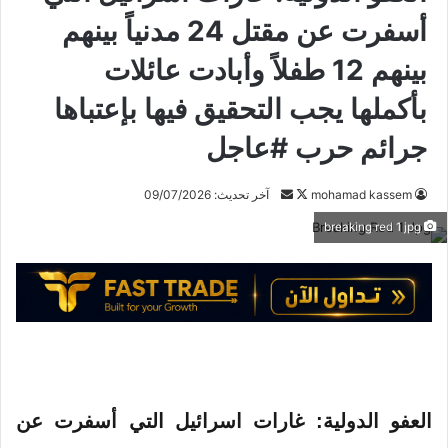
أسفرت عن مقتل 24 مدنياً بينهم
بينهم 12 طفلاً وأبادت عائلات
بأكملها يجب التحقيق فيها بإعتباها
جرائم حرب #عاجل
mohamad kassem
ت
أ
آخر تحديث: 09/07/2026
ا
ر
breaking red 1 jpg
ب
س
ع
ل
ع
ب
ل
ر
ى
ي
X
د
ا
إ
العفو الدولية: غارات اسرائيل التي أسفرت عن
ل