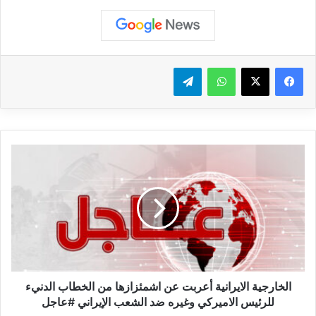
واتساب
تيلقرام
ا
ل
خ
ا
ر
ج
ي
ة
ا
ل
الخارجية الايرانية أعربت عن اشمئزازها من الخطاب الدنيء
ا
للرئيس الاميركي وغيره ضد الشعب الإيراني #عاجل
ي