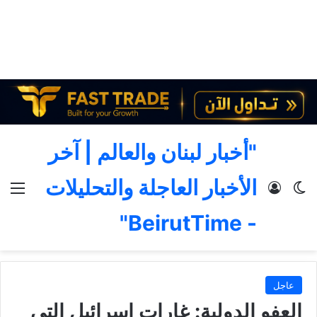
"أخبار لبنان والعالم | آخر
الأخبار العاجلة والتحليلات
الوضع المظلم
تسجيل الدخول
الق
- BeirutTime"
عاجل
العفو الدولية: غارات اسرائيل التي