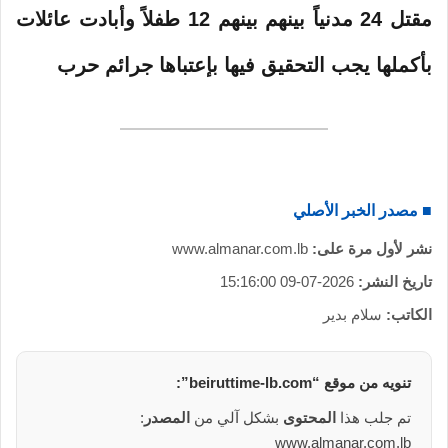
ك
مقتل 24 مدنياً بينهم بينهم 12 طفلاً وأبادت عائلات
ت
ر
بأكملها يجب التحقيق فيها بإعتباها جرائم حرب
و
ن
ي
ا
■ مصدر الخبر الأصلي
نشر لأول مرة على:
www.almanar.com.lb
تاريخ النشر:
2026-07-09 15:16:00
الكاتب:
سلام بدير
تنويه من
موقع
“beiruttime-lb.com”:
تم جلب هذا
المحتوى
بشكل آلي من
المصدر
:
www.almanar.com.lb