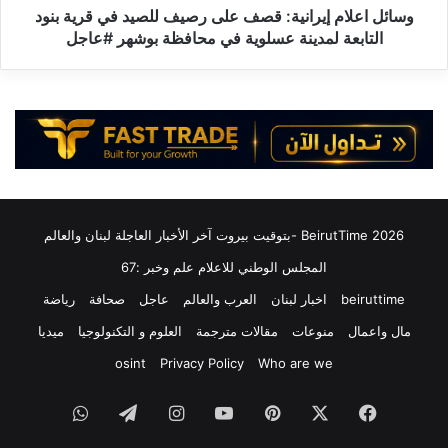
ل
م
وسائل اعلام إيرانية: قصف على رصيف للصيد في قرية بنود
أ
إ
التابعة لمدينة عسلوية في محافظة بوشهر #عاجل
و
ي
ل
ر
"
ا
ل
ن
إ
ي
ي
ة
ر
:
ا
ق
ن
ص
2026 BeirutTime -بتوقيت بيروت آخر الأخبار العاجلة لبنان والعالم
-
ف
R
ع
المجلس الوطني للاعلام علم وخبر :67
T
ل
beiruttime
اخبار لبنان
العرب والعالم
عاجل
صحافة
رياضة
W
ى
o
ر
مال واعمال
منوعات
مقالات مترجمة
العلوم و التكنولوجيا
ميديا
r
ص
osint
Privacy Policy
Who are we
l
ي
d
ف
فيسبوك
‫X
بينتيريست
‫YouTube
انستقرام
تيلقرام
واتساب
N
ل
e
ل