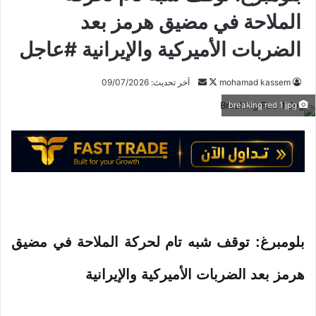
الملاحة في مضيق هرمز بعد
الضربات الأميركية والإيرانية #عاجل
mohamad kassem
ت
أ
آخر تحديث: 09/07/2026
ا
ر
breaking red 1 jpg
ب
س
ع
ل
ع
ب
ل
ر
ى
ي
X
د
ا
إ
بلومبرغ: توقف شبه تام لحركة الملاحة في مضيق
ل
ك
هرمز بعد الضربات الأميركية والإيرانية
ت
ر