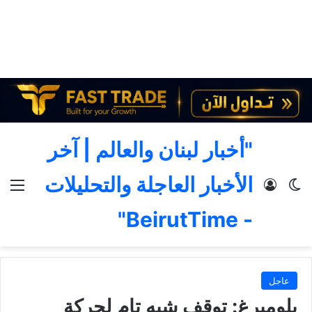
"أخبار لبنان والعالم | آخر
الأخبار العاجلة والتحليلات
الوضع المظلم
تسجيل الدخول
الق
- BeirutTime"
عاجل
بلومبرغ: توقف شبه تام لحركة