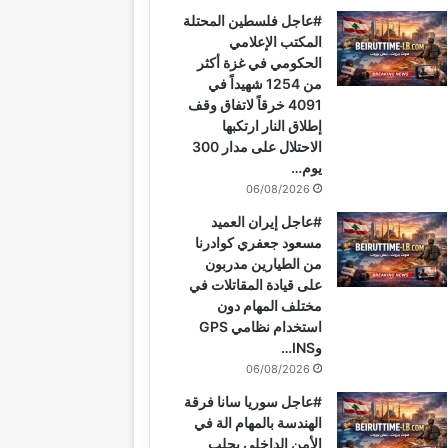
#عاجل فلسطين المحتلة
و
ي
T
ق
ر
ا
المكتب الإعلامي
الحكومي في غزة أكثر
ك
ر
u
ر
ا
ب
من 1254 شهيداً في
4091 خرقاً لاتفاق وقف
ي
b
ا
م
إطلاق النار ارتكبها
الاحتلال على مدار 300
س
e
م
يوم…
ت
06/08/2026
#عاجل إيران العميد
مسعود جعفري كوادرنا
من الطيارين مدربون
على قيادة المقاتلات في
مختلف المهام دون
استخدام نظامي GPS
وINS…
06/08/2026
#عاجل سوريا سانا فرقة
الهندسة بالمهام الة في
الأمن الداخلي بحلب