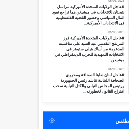
06/08/2026
#عاجل الولايات المتحدة الأميركية مراسل
نتيجتان للانتخابات في ميشيغن هما تراجع نفوذ
المال السياسي وحضور القضية الفلسطينية
في الانتخابات الأميركية…
05/08/2026
#عاجل الولايات المتحدة الأميركية فوز
المرشح التقدمي عبد السيد على منافسته
المدعومة من أيباك هيلي ستيفنز في
الانتخابات التمهيدية للحزب الديمقراطي في
ميشيغن…
05/08/2026
#عاجل لبنان نقابتا الصحافة ومحرري
الصحافة اللبنانية نناشد رئيس الجمهورية
ورئيس المجلس النيابي والكتل النيابية سحب
اقتراح القانون لخطورته…
لطقس