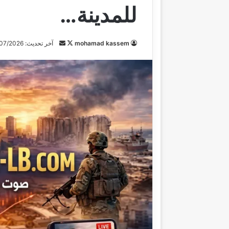
للمدينة…
mohamad kassem
ت
أ
آخر تحديث: 09/07/2026
ا
ر
ب
س
ع
ل
ع
ب
ل
ر
ى
ي
X
د
ا
إ
ل
ك
ت
ر
و
ن