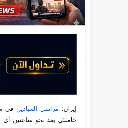
ي
ا
إيران:
مراسل
الميادين
في مشه