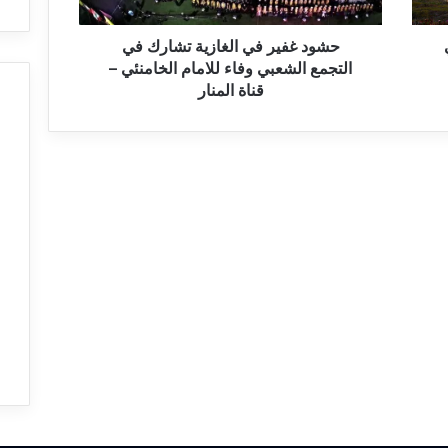
ر
ف
ي
حشود غفير في الغازية تشارك في
ا
التجمع الشعبي وفاء للامام الخامنئي –
ل
قناة المنار
غ
ا
ز
ي
ة
ت
ش
ا
ر
ك
ف
ي
ا
ل
ت
ج
م