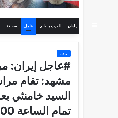
beiruttime
اخبار لبنان
العرب والعالم
عاجل
صحافة
عاجل
#عاجل إيران: مر
مشهد: تقام مراس
السيد خامنئي بع