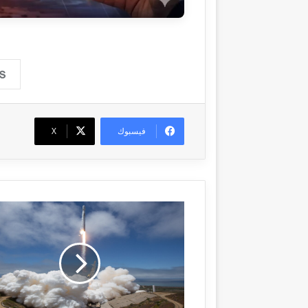
فيسبوك
‫X
"
س
ب
ي
س
إ
ك