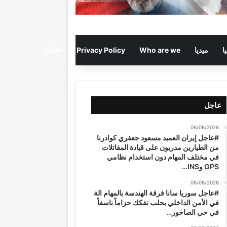
ا
ميديا
Who are we
Privacy Policy
osint
عاجل
06/08/2026
#عاجل إيران العميد مسعود جعفري كوادرنا
من الطيارين مدربون على قيادة المقاتلات
في مختلف المهام دون استخدام نظامي
GPS وINS…
06/08/2026
#عاجل سوريا سانا فرقة الهندسة بالمهام الة
في الأمن الداخلي بحلب تفكك حزاماً ناسفاً
في حي الصاخور…