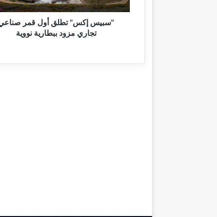
س
"
ت
"سبيس إكس" تطلق أول قمر صناعي
ط
تجاري مزود ببطارية نووية
ل
ق
أ
و
ل
ق
م
ر
ص
ن
ا
ع
ي
ت
ج
ا
ر
ي