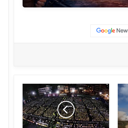
ح
ش
و
د
غ
ف
ي