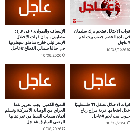
ي
ك
د
ي
ع
ة
ل
ا
ي
ل
قوات الاحتلال تقتحم برك سليمان
الإسعاف والطوارىء في غزة:
ا
أ
في بلدة الخضر جنوب بيت لحم
مصابون بنيران قوات الاحتلال
ل
س
#عاجل
الإسرائيلي خارج مناطق سيطرتها
خ
و
في جباليا شمالي القطاع #عاجل
10/08/2026
ا
ا
10/08/2026
م
ق
ن
ا
ئ
ل
ي
ع
(
ا
ق
ل
د
م
س
ي
قوات الاحتلال تعتقل 11 فلسطينيًا
الشيخ الكعبي: يجب تحرير نفط
)
ة
خلال اقتحامها قرية مراح رباح
العراق من الوصاية الأميركية وتسلم
ع
جنوب بيت لحم #عاجل
أثمان مبيعات النفط من غير ذهابها
؟
ن
للوصي السارق #عاجل
10/08/2026
د
10/08/2026
ا