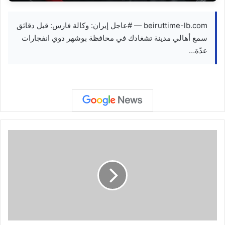
beiruttime-lb.com — #عاجل إيران: وكالة فارس: قبل دقائق
سمع أهالي مدينة تشغادك في محافظة بوشهر دوي انفجارات
عدّة…
ت
ن
ط
ل
ق
م
ر
ا
س