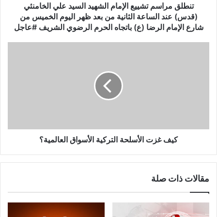
م
تنطلق مراسم تشييع الإمام الشهيد السيد علي الخامنئي
ت
(قدس) عند الساعة الثانية من بعد ظهر اليوم الخميس من
ش
شارع الإمام الرضا (ع) باتجاه الحرم الرضوي الشريف #عاجل
ي
ي
ك
ع
ي
ا
ف
ل
غ
إ
ز
م
ت
ا
ا
م
ل
ا
أ
ل
س
كيف غزت الأسلحة التركية الأسواق العالمية؟
ش
ل
ه
ح
ي
ة
مقالات ذات صلة
د
ا
ا
ل
ل
ت
س
ر