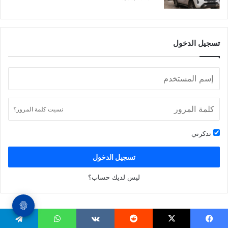
ر
ض
و
ي
تسجيل الدخول
ا
ل
ش
ر
ي
ف
نسيت كلمة المرور؟
#
ع
تذكرني
ا
ج
تسجيل الدخول
ل
ليس لديك حساب؟