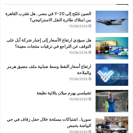
م
ا
الصين تلمّح إلى Y-20 في مصر.. هل تقترب القاهرة
ل
من امتلاك طائرة النقل الاستراتيجي؟
ر
ض
10/08/2026
ا
(
هل سيؤدي ارتفاع الأسعار إلى إجبار شركة آبل على
ع
التوقف عن التراجع في ترقيات منتجات معينة؟
)
10/08/2026
ب
ا
ارتفاع أسعار النفط وسط ضبابية ملف مضيق هرمز
ت
والملاحة
ج
10/08/2026
ا
ه
تشيلسي يهزم ميلان بثلاثية نظيفة
ا
10/08/2026
ل
ح
ر
سوريا.. اشتباكات مسلحة خلال حفل زفاف في حي
م
البياضة بحمص
ا
ل
10/08/2026