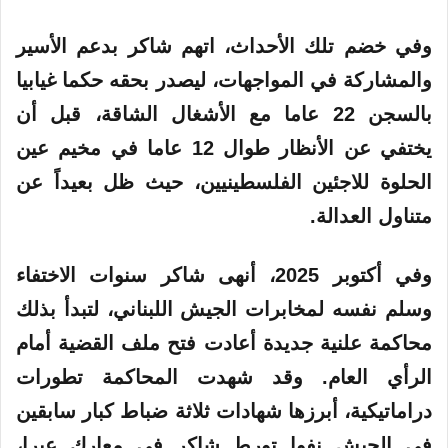
وفي خضم تلك الأحداث، اتهم شاكر بدعم الأسير
والمشاركة في المواجهات، ليصدر بحقه حكما غيابيا
بالسجن 22 عاما مع الأشغال الشاقة، قبل أن
يختفي عن الأنظار طوال 12 عاما في مخيم عين
الحلوة للاجئين الفلسطينيين، حيث ظل بعيداً عن
متناول العدالة.
وفي أكتوبر 2025، أنهى شاكر سنوات الاختفاء
وسلم نفسه لمخابرات الجيش اللبناني، لتبدأ بذلك
محاكمة علنية جديدة أعادت فتح ملف القضية أمام
الرأي العام. وقد شهدت المحاكمة تطورات
دراماتيكية، أبرزها شهادات ثلاثة ضباط كبار سابقين
في الجيش نفوا تورط شاكر في معارك عبرا،