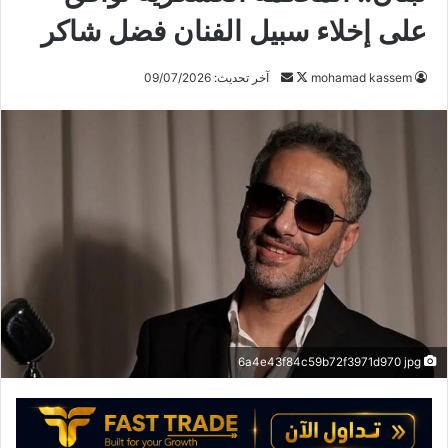
على إخلاء سبيل الفنان فضل شاكر
تابع
أرسل
mohamad kassem
آخر تحديث: 09/07/2026
على
بريدا
X
إلكترونيا
6a4e43f84c59b72f3971d970 jpg