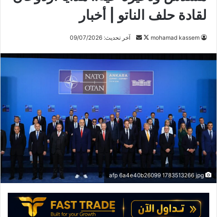
لقادة حلف الناتو | أخبار
mohamad kassem
ت
أ
آخر تحديث: 09/07/2026
ا
ر
ب
س
ع
ل
ع
ب
ل
ر
ى
ي
X
د
ا
إ
ل
ك
afp 6a4e40b26099 1783513266 jpg
ت
ر
و
ن