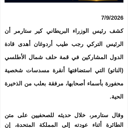
ي
ا
ت
7/9/2026
م
كشف رئيس الوزراء البريطاني كير ستارمر أن
ا
الرئيس التركي رجب طيب أردوغان أهدى قادة
ل
الدول المشاركين في قمة حلف شمال الأطلسي
ن
(الناتو) التي استضافتها أنقرة مسدسات شخصية
ش
محفورة بأسماء أصحابها، مرفقة بعلب من الذخيرة
ر
الحية.
ب
وقال ستارمر، خلال حديثه للصحفيين على متن
ت
الطائرة أثناء عودته إلى المملكة المتحدة، إن