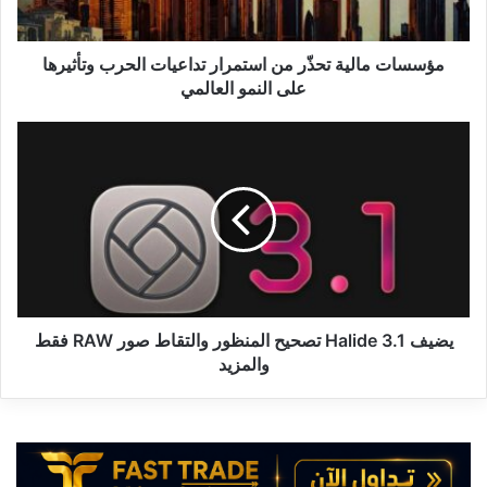
ا
ل
ي
مؤسسات مالية تحذّر من استمرار تداعيات الحرب وتأثيرها
ة
على النمو العالمي
ت
ح
ي
ذّ
ض
ر
ي
م
ف
ن
H
ا
a
س
l
ت
i
م
d
ر
e
يضيف Halide 3.1 تصحيح المنظور والتقاط صور RAW فقط
ا
3
والمزيد
ر
.
ت
1
د
ت
ا
ص
ع
ح