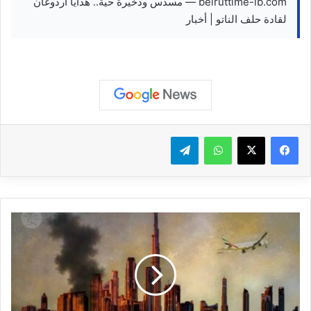
beiruttime-lb.com — مسدس وذخيرة حية.. هدايا أردوغان
لقادة حلف الناتو | أخبار
واتساب
تيلقرام
م
ؤ
س
س
ا
ت
م