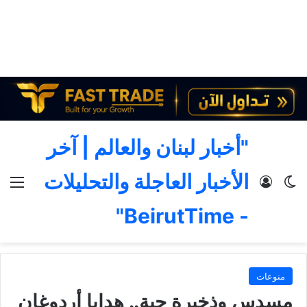
"أخبار لبنان والعالم | آخر
الأخبار العاجلة والتحليلات
الوضع المظلم
تسجيل الدخول
الق
- BeirutTime"
منوعات
مسدس وذخيرة حية.. هدايا أردوغان