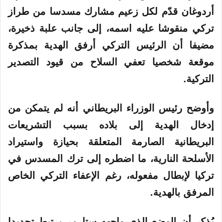
أردوغان قدّم لكل زعيم مشارك مسدسا من طراز
ا
تركي منقوشا عليه اسمه، إلى جانب علبة ذخيرة،
ر
مضيفا أن الرئيس التركي أرفق الهدية بمذكرة
ي
موقعة شخصيا تعفي السلاح من قيود التصدير
التركية.
خ
7
وأوضح رئيس الوزراء البريطاني أنه لم يتمكن من
إدخال الهدية إلى بلاده بسبب التشريعات
/
البريطانية الصارمة المتعلقة بحيازة واستيراد
9
الأسلحة النارية، ما اضطره إلى ترك المسدس في
/
تركيا لإبطال مفعوله، رغم الإعفاء التركي الخاص
المرفق بالهدية.
2
0
يُذكر أن الوضع الذي واجهه ستارمر يرتبط تحديدا