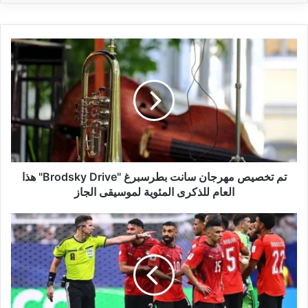
ت
م
ت
خ
ص
ي
ص
م
ه
ر
تم تخصيص مهرجان سانت بطرسبرغ "Brodsky Drive" هذا
ج
العام للذكرى المئوية لموسيقى الجاز
ا
ن
"
س
ف
ا
ي
ن
ف
ت
ا
ب
"
ط
ي