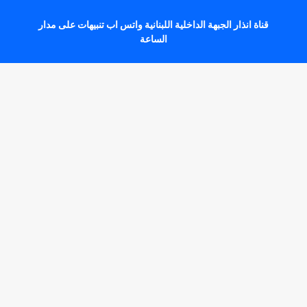
قناة انذار الجبهة الداخلية اللبنانية واتس اب تنبيهات على مدار
الساعة