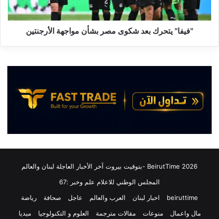
ر
ت
س
ح
ب
ر
"فيفا" يتحرك بعد شكوى مصر بشأن مواجهة الأرجنتين
ر
ك
غ
ب
"
ع
B
د
r
ش
o
ك
d
و
s
ى
k
م
y
ص
D
ر
r
ب
i
ش
2026 BeirutTime -بتوقيت بيروت آخر الأخبار العاجلة لبنان والعالم
v
أ
المجلس الوطني للاعلام علم وخبر :67
e
ن
"
م
beiruttime
اخبار لبنان
العرب والعالم
عاجل
صحافة
رياضة
ه
و
مال واعمال
منوعات
مقالات مترجمة
العلوم و التكنولوجيا
ميديا
ذ
ا