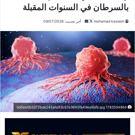
بالسرطان في السنوات المقبلة
mohamad kassem
ت
أ
آخر تحديث: 09/07/2026
ا
ر
ب
س
ع
ل
ع
ب
ل
ر
ى
ي
X
د
ا
إ
ل
ك
1783594864 0d5eb0b3372bde245afa83c67e3645fb49ea6bfb jpg
ت
ر
و
ن