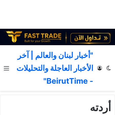
"أخبار لبنان والعالم | آخر
الأخبار العاجلة والتحليلات
الوضع المظلم
تسجيل الدخول
الق
- BeirutTime"
أردته