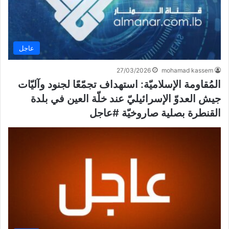
عاجل
27/03/2026
mohamad kassem
المُقاومة الإسلاميّة: استهداف تجمّعًا لجنود وآليّات
جيش العدوّ الإسرائيليّ عند خلّة العين في بلدة
القنطرة بصلية صاروخيّة #عاجل