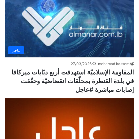
عاجل
27/03/2026
mohamad kassem
المقاومة الإسلاميّة استهدفت أربع دبّابات ميركافا
في بلدة القنطرة بمحلّقات انقضاضيّة وحقّقت
إصابات مباشرة #عاجل