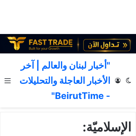
"أخبار لبنان والعالم | آخر
الأخبار العاجلة والتحليلات
الوضع المظلم
تسجيل الدخول
الق
- BeirutTime"
الإسلاميّة: