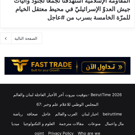
المُقاومة الإسلاميّة استهدفنا تجمّعًا لجنود وآليات
جيش العدوّ الإسرائيليّ في محيط معتقل الخيام
للمرّة الخامسة بسرب من #عاجل
الصفحة التالية
2026 BeirutTime -بتوقيت بيروت آخر الأخبار العاجلة لبنان والعالم
المجلس الوطني للاعلام علم وخبر :67
beiruttime
اخبار لبنان
العرب والعالم
عاجل
صحافة
رياضة
مال واعمال
منوعات
مقالات مترجمة
العلوم و التكنولوجيا
ميديا
osint
Privacy Policy
Who are we