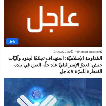
عاجل
27/03/2026
mohamad kassem
المُقاومة الإسلاميّة: استهداف تجمّعًا لجنود وآليّات
جيش العدوّ الإسرائيليّ عند خلّة العين في بلدة
القنطرة للمرّة #عاجل