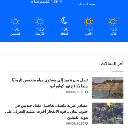
4.89 كيلومتر/ساعة
سماء صافية
30
30
30
37
35
℃
℃
℃
℃
℃
الأحد
الأثنين
الثلاثاء
الأربعاء
الخميس
أخر المقالات
تصل بحيرة ميد إلى مستوى مياه منخفض تاريخيًا
بينما يكافح نهر كولورادو
09/08/2026
مصادر عبرية تكشف تفاصيل مقتل جنديين في
جنوب لبنان .. قوة الانفجار أخرت عملية التعرف على
هوية القتيلين
09/08/2026