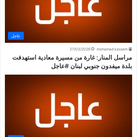
عاجل
27/03/2026
mohamad kassem
مراسل المنار: غارة من مسيرة معادية استهدفت
بلدة ميفدون جنوبي لبنان #عاجل