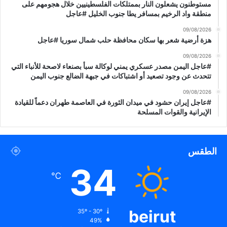
مستوطنون يشعلون النار بممتلكات الفلسطينيين خلال هجومهم على
منطقة واد الرخيم بمسافر يطا جنوب الخليل #عاجل
09/08/2026
هزة أرضية شعر بها سكان محافظة حلب شمال سوريا #عاجل
09/08/2026
#عاجل اليمن مصدر عسكري يمني لوكالة سبأ بصنعاء لاصحة للأنباء التي
تتحدث عن وجود تصعيد أو اشتباكات في جبهة الضالع جنوب اليمن
09/08/2026
#عاجل إيران حشود في ميدان الثورة في العاصمة طهران دعماً للقيادة
الإيرانية والقوات المسلحة
الطقس
34
℃
beirut
35º - 30º
49%