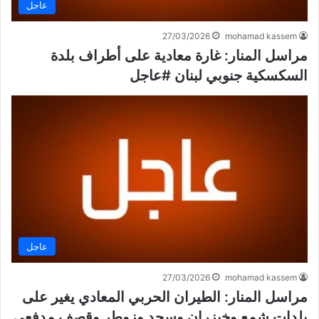
عاجل
27/03/2026
mohamad kassem
مراسل المنار: غارة معادية على أطراف بلدة
السكسكية جنوبي لبنان #عاجل
عاجل
27/03/2026
mohamad kassem
مراسل المنار: الطيران الحربي المعادي يغير على
بلدات شمع وخيزران وسجد وزوطر وقصف مدفعي