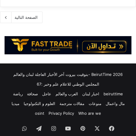
الصفحة التالية
2026 BeirutTime -بتوقيت بيروت آخر الأخبار العاجلة لبنان والعالم
المجلس الوطني للاعلام علم وخبر :67
beiruttime
اخبار لبنان
العرب والعالم
عاجل
صحافة
رياضة
مال واعمال
منوعات
مقالات مترجمة
العلوم و التكنولوجيا
ميديا
osint
Privacy Policy
Who are we
فيسبوك
‫X
بينتيريست
‫YouTube
انستقرام
تيلقرام
واتساب