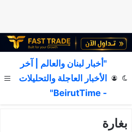
"أخبار لبنان والعالم | آخر
الأخبار العاجلة والتحليلات
الوضع المظلم
تسجيل الدخول
الق
- BeirutTime"
بغارة