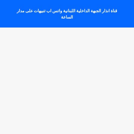
قناة انذار الجبهة الداخلية اللبنانية واتس اب تنبيهات على مدار
الساعة