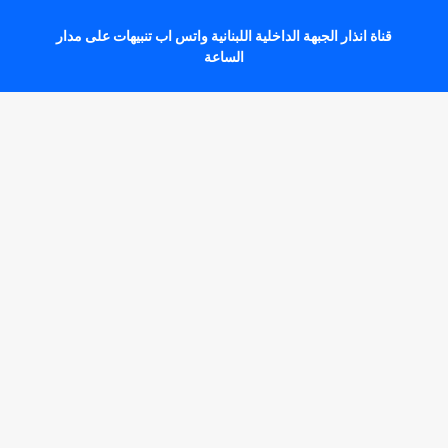
قناة انذار الجبهة الداخلية اللبنانية واتس اب تنبيهات على مدار
الساعة