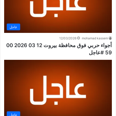
عاجل
12/03/2026
mohamad kassem
أجواء حربي فوق محافظة بيروت 12 03 2026 00
59 #عاجل
عاجل