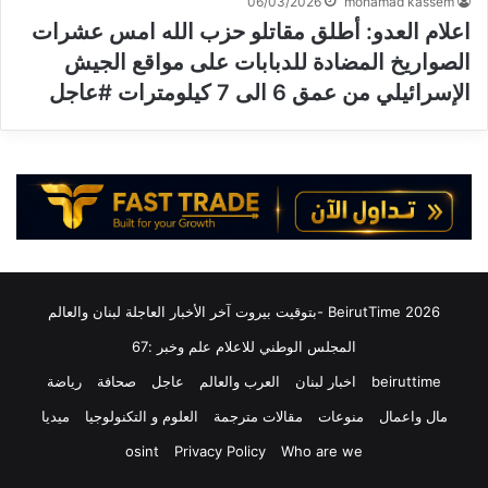
06/03/2026
mohamad kassem
اعلام العدو: أطلق مقاتلو حزب الله امس عشرات
الصواريخ المضادة للدبابات على مواقع الجيش
الإسرائيلي من عمق 6 الى 7 كيلومترات #عاجل
2026 BeirutTime -بتوقيت بيروت آخر الأخبار العاجلة لبنان والعالم
المجلس الوطني للاعلام علم وخبر :67
beiruttime
اخبار لبنان
العرب والعالم
عاجل
صحافة
رياضة
مال واعمال
منوعات
مقالات مترجمة
العلوم و التكنولوجيا
ميديا
osint
Privacy Policy
Who are we