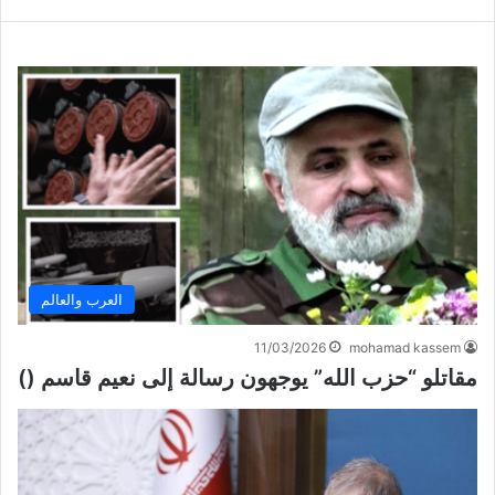
العرب والعالم
11/03/2026
mohamad kassem
مقاتلو “حزب الله” يوجهون رسالة إلى نعيم قاسم ()