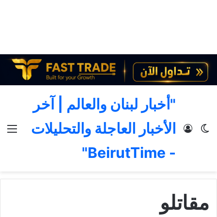
"أخبار لبنان والعالم | آخر
الأخبار العاجلة والتحليلات
الوضع المظلم
تسجيل الدخول
الق
- BeirutTime"
مقاتلو