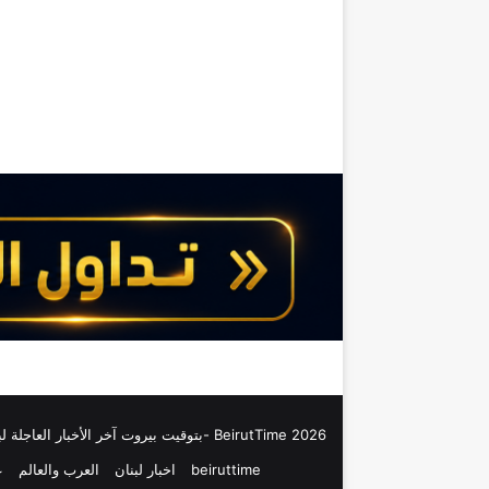
م
م
ا
ل
م
ت
ح
د
ة
2026 BeirutTime -بتوقيت بيروت آخر الأخبار العاجلة لبنان والعالم
beiruttime
اخبار لبنان
العرب والعالم
ع