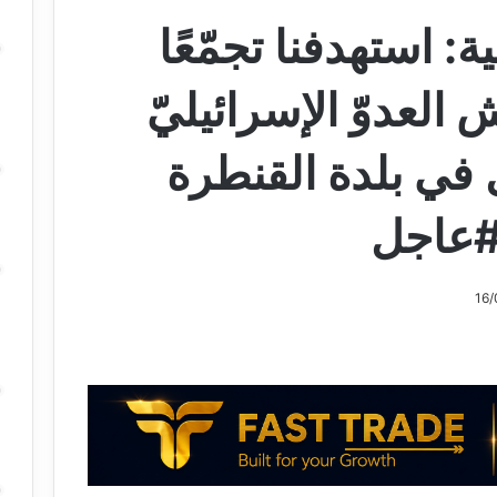
ة: استهدفنا تجمّعًا
العدوّ الإسرائيليّ
في بلدة القنطرة
 #عاجل