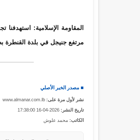
ا
إ
ل
ك
المقاومة الإسلامية: استهدفنا تجم
ت
مرتفع جنيجل في بلدة القنطرة بصل
ر
و
ن
ي
ا
■ مصدر الخبر الأصلي
نشر لأول مرة على:
www.almanar.com.lb
تاريخ النشر:
2026-04-16 17:38:00
الكاتب:
محمد علوش