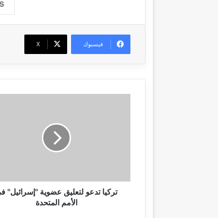
فيسبوك
‫X
ت
ر
ك
ي
ا
ت
د
ع
و
ل
تركيا تدعو لتعليق عضوية "إسرائيل" ف
ت
الأمم المتحدة
ع