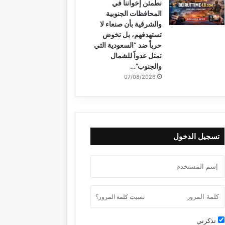
نطمئن إخواننا في
المحافظات الجنوبية
والشرقية بأن صنعاء لا
تستهدفهم، بل تخوض
حرباً ضد “السعودية التي
تمثل عدواً للشمال
والجنوب”…
07/08/2026
تسجيل الدخول
نسيت كلمة المرور؟
تذكرني