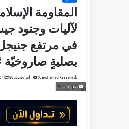
المقاومة الإسلامي
لآليات وجنود جيش 
في مرتفع جنيجل 
بصليةٍ صاروخيّة
mohamad kassem
ت
أ
آخر تحديث: 16/04/2026
ا
ر
breaking red
ب
س
ع
ل
ع
ب
ل
ر
ى
ي
X
د