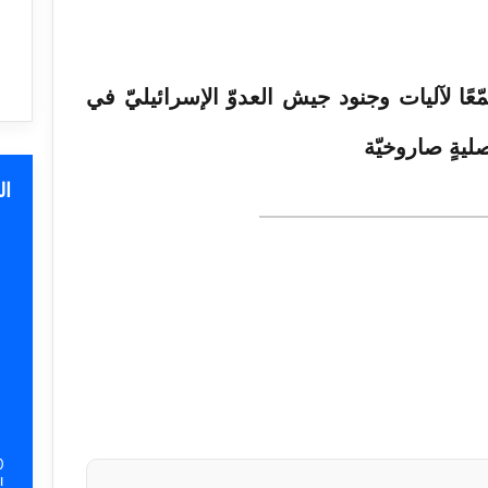
ّعًا لآليات وجنود جيش العدوّ الإسرائيليّ في
يةٍ صاروخيّة
ا
0
ا