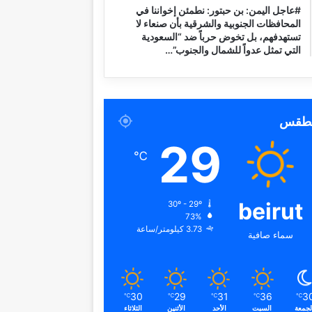
#عاجل اليمن: بن حبتور: نطمئن إخواننا في
المحافظات الجنوبية والشرقية بأن صنعاء لا
تستهدفهم، بل تخوض حرباً ضد “السعودية
التي تمثل عدواً للشمال والجنوب”…
لطقس
29
℃
beirut
30º - 29º
73%
3.73 كيلومتر/ساعة
سماء صافية
30
29
31
36
3
℃
℃
℃
℃
℃
لجمعة
السبت
الأحد
الأثنين
الثلاثاء