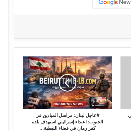
#
ع
ا
ج
ل
ل
ب
ن
ا
ي
ن
#عاجل لبنان: مراسل الميادين في
:
الجنوب: اعتداء إسرائيلي استهدف بلدة
م
كفر رمان في قضاء النبطية...