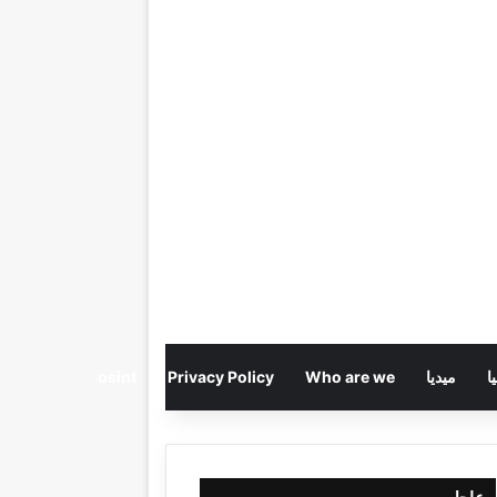
ا
ميديا
Who are we
Privacy Policy
osint