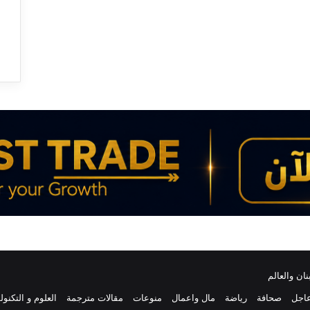
ع
ت
د
ا
ء
إ
س
ر
ا
ئ
ي
ل
ي
ا
س
ت
ه
د
ف
ب
اجل
صحافة
رياضة
مال واعمال
منوعات
مقالات مترجمة
العلوم و التكنول
ل