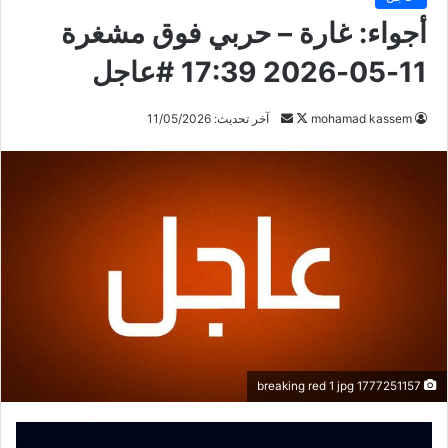
أجواء: غارة – حربي فوق مشغرة
11-05-2026 17:39 #عاجل
mohamad kassem
ت
أ
آخر تحديث: 11/05/2026
ا
ر
ب
س
ع
ل
ع
ب
ل
ر
ى
ي
X
د
ا
إ
ل
ك
1777251157 breaking red 1 jpg
ت
ر