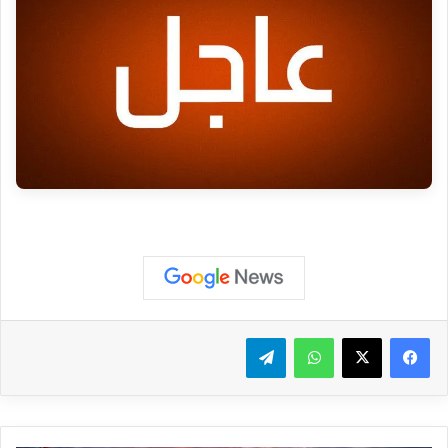
واتساب
تيلقرام