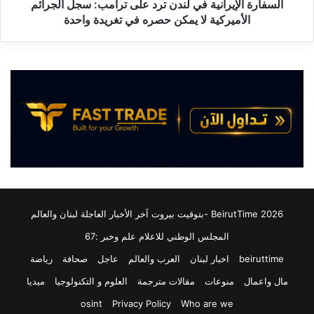
د
إ
السفارة الإيرانية في لندن ترد على ترامب: سجل الجرائم
ي
ي
الأميركية لا يمكن حصره في تغريدة واحدة
ن
ر
ف
ا
ي
ن
ا
ي
ل
ة
ج
ف
ن
ي
و
ل
ب
ن
:
د
غ
ن
ا
ت
ر
ر
2026 BeirutTime -بتوقيت بيروت آخر الأخبار العاجلة لبنان والعالم
ة
د
المجلس الوطني للاعلام علم وخبر :67
إ
ع
س
ل
beiruttime
اخبار لبنان
العرب والعالم
عاجل
صحافة
رياضة
ر
ى
ا
مال واعمال
منوعات
مقالات مترجمة
العلوم و التكنولوجيا
ميديا
ت
ئ
ر
osint
Privacy Policy
Who are we
ي
ا