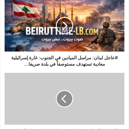
#
ع
ا
ج
ل
ل
ب
ن
ا
ن
#عاجل لبنان: مراسل الميادين في الجنوب: غارة إسرائيلية
:
معادية تستهدف مستوصفاً في بلدة صريفا...
م
ر
ا
ا
ل
س
س
ل
ف
ا
ا
ل
ر
م
ة
ي
ا
ا
ل