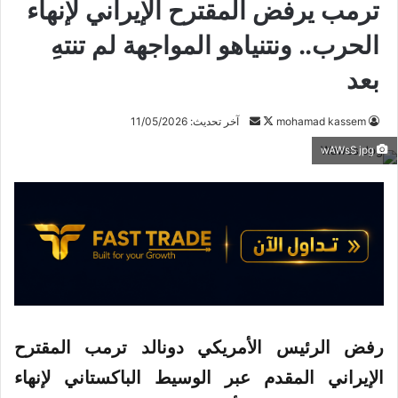
ترمب يرفض المقترح الإيراني لإنهاء
الحرب.. ونتنياهو المواجهة لم تنتهِ
بعد
mohamad kassem
ت
أ
آخر تحديث: 11/05/2026
ا
ر
wAWsS jpg
ب
س
ع
ل
ع
ب
ل
ر
ى
ي
X
د
ا
إ
ل
رفض الرئيس الأمريكي دونالد ترمب المقترح
ك
الإيراني المقدم عبر الوسيط الباكستاني لإنهاء
ت