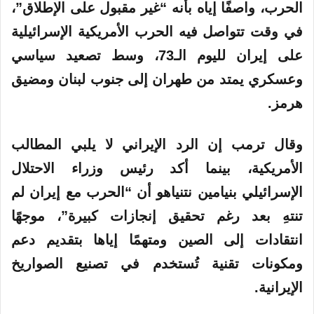
ر
الحرب، واصفًا إياه بأنه “غير مقبول على الإطلاق”،
و
في وقت تتواصل فيه الحرب الأمريكية الإسرائيلية
ن
ي
على إيران لليوم الـ73، وسط تصعيد سياسي
ا
وعسكري يمتد من طهران إلى جنوب لبنان ومضيق
هرمز.
وقال ترمب إن الرد الإيراني لا يلبي المطالب
الأمريكية، بينما أكد رئيس وزراء الاحتلال
الإسرائيلي بنيامين نتنياهو أن “الحرب مع إيران لم
تنتهِ بعد رغم تحقيق إنجازات كبيرة”، موجهًا
انتقادات إلى الصين ومتهمًا إياها بتقديم دعم
ومكونات تقنية تُستخدم في تصنيع الصواريخ
الإيرانية.