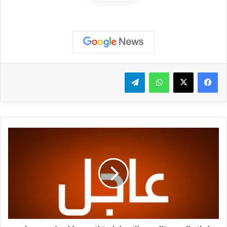
واتساب
تيلقرام
ا
ع
ل
ا
م
ا
ل
ع
د