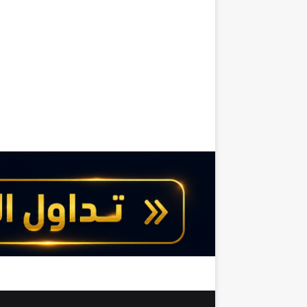
ل
ه
ي
ة
،
ل
ا
ح
ظ
د
ا
ن
ت
ي
و
ص
فً
ا
ل
س
ق
و