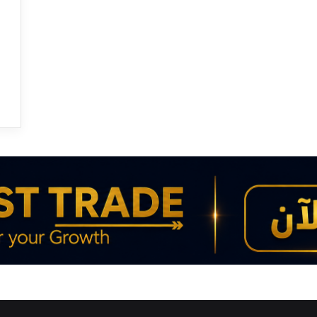
:
ا
ت
ف
ا
ق
م
ر
ت
ق
ب
ل
ف
ر
ض
ع
ق
و
ب
ا
ت
ع