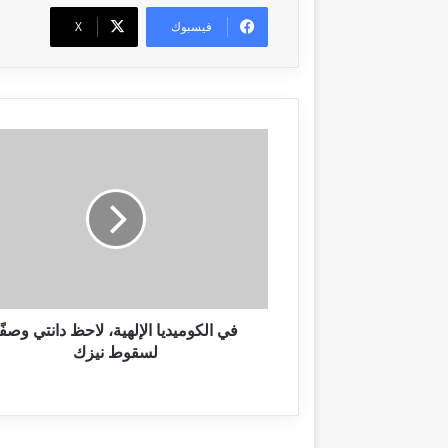
فيسبوك
‫X
ف
ي
ا
ل
ك
و
م
ي
د
ي
في الكوميديا ​​الإلهية، لاحظ دانتي وصفً
ا
لسقوط نيزك
ا
ل
إ