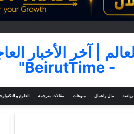
لعالم | آخر الأخبار العا
- BeirutTime"
رياضة
مال واعمال
منوعات
مقالات مترجمة
العلوم و التكنولوجي