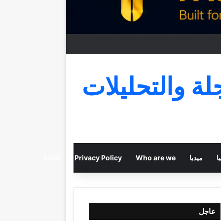
جلة والتحليلات
ا
ميديا
Who are we
Privacy Policy
osint
عاجل