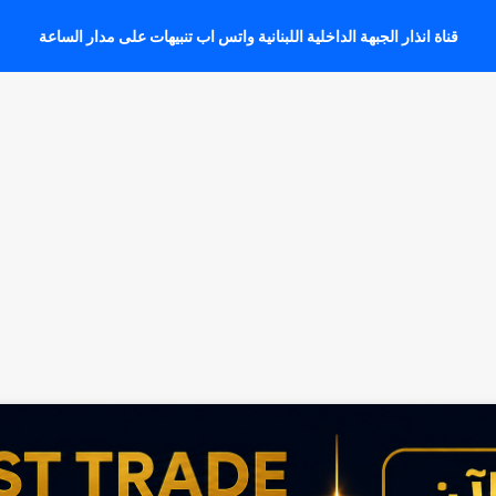
قناة انذار الجبهة الداخلية اللبنانية واتس اب تنبيهات على مدار الساعة