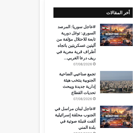
س
ن
o
س
ل
ت
أخر المقالات
ب
ت
u
ت
ق
س
#عاجل سوريا: المرصد
و
ي
T
ق
ر
ا
السوري: توغل دورية
تابعة للاحتلال مؤلفة من
ك
ر
u
ر
ا
ب
آليتين عسكريتين باتجاه
أطراف قرية معرية في
ي
b
ا
م
ريف درعا الغربي…
07/08/2026
س
e
م
تجمع صناعيي الضاحية
ت
الجنوبية ينتخب هيئة
إدارية جديدة ويبحث
تحديات القطاع
07/08/2026
#عاجل لبنان مراسل في
الجنوب محلقة إسرائيلية
ألقت قنبلة صوتية في
بلدة المني