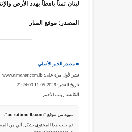
ك
لبنان ثمناً باهظاً يهدد الأرض والإن
ت
ر
المصدر:
موقع المنار
و
ن
ي
ا
■ مصدر الخبر الأصلي
نشر لأول مرة على:
www.almanar.com.lb
تاريخ النشر:
2026-05-11 21:24:00
الكاتب:
زينب الأحمر
تنويه من
موقع
“beiruttime-lb.com”:
تم جلب هذا
المحتوى
بشكل آلي من
المص