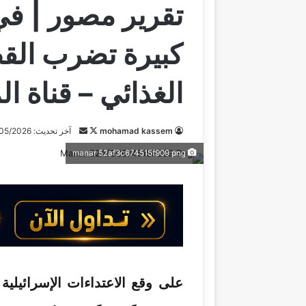
تقرير مصور | في
كبيرة تضرب القط
الغذائي – قناة ال
mohamad kassem
ت
أ
آخر تحديث: 11/05/2026
ا
ر
manar 52af3c674515f909 png
ب
س
ع
ل
ع
ب
ل
ر
ى
ي
X
د
ا
إ
على وقع الاعتداءات الإسرائيلي
ل