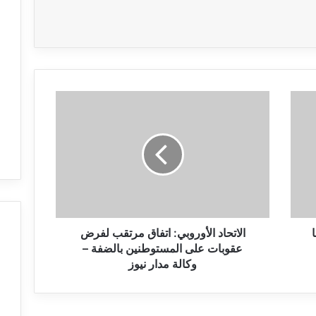
ا
ل
ا
ت
ح
ا
د
ا
ل
ا
أ
الاتحاد الأوروبي: اتفاق مرتقب لفرض
و
عقوبات على المستوطنين بالضفة –
ر
وكالة مدار نيوز
و
ب
ي