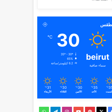
لطقس
30
℃
beirut
35º - 30º
65%
6.2 كيلومتر/ساعة
سماء صافية
31
30
30
35
3
℃
℃
℃
℃
℃
لسبت
الأحد
الأثنين
الثلاثاء
الأربعاء
ف
ب
ا
ت
و