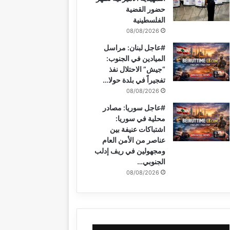
حضور القضية
الفلسطينية
08/08/2026
#عاجل لبنان: مراسل
الميادين في الجنوب:
“جيش” الاحتلال نفذ
تفجيراً في بلدة حولا…
08/08/2026
#عاجل سوريا: مصادر
محلية في سوريا:
اشتباكات عنيفة بين
عناصر من الأمن العام
ومجهولين في ريف إدلب
الجنوبي…
08/08/2026