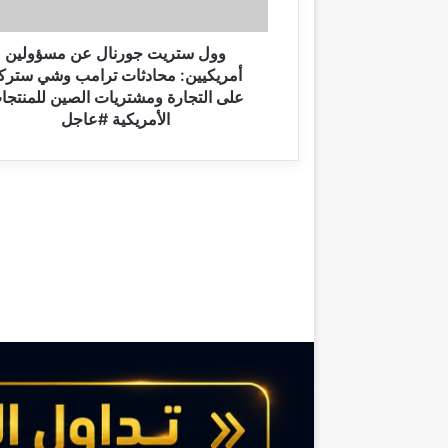
ت
ج
و
وول ستريت جورنال عن مسؤولين
ر
أمريكيين: محادثات ترامب وشي سترك
ن
على التجارة ومشتريات الصين للمنتجا
ا
الأمريكية #عاجل
ل
ع
ن
م
س
ؤ
و
ل
ي
ن
أ
م
ر
ي
ك