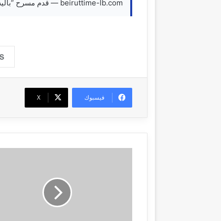
beiruttime-lb.com — قدم مسرح “باليه الكرملين” العرض الأول لفيلم “A Vain Precaution”
فيسبوك
‫X
و
و
ل
س
ت
ر
ي