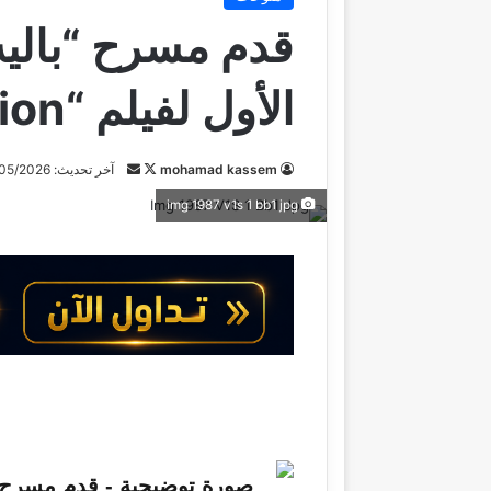
قدم مسرح “باليه
الأول لفيلم “A Vain Precaution”
mohamad kassem
ت
أ
آخر تحديث: 11/05/2026
ا
ر
img 1987 v1s 1 bb1 jpg
ب
س
ع
ل
ع
ب
ل
ر
ى
ي
X
د
ا
إ
ل
ك
ت