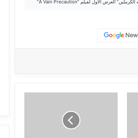
“
م
و
د
ي
”
ي