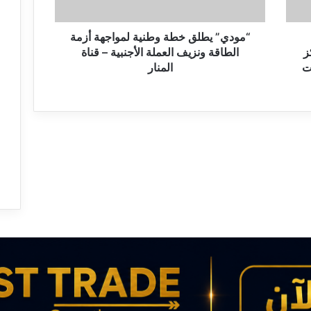
ط
ل
ق
“مودي” يطلق خطة وطنية لمواجهة أزمة
خ
ز
الطاقة ونزيف العملة الأجنبية – قناة
ط
ت
المنار
ة
و
ط
ن
ي
ة
ل
م
و
ا
ج
ه
ة
أ
ز
م