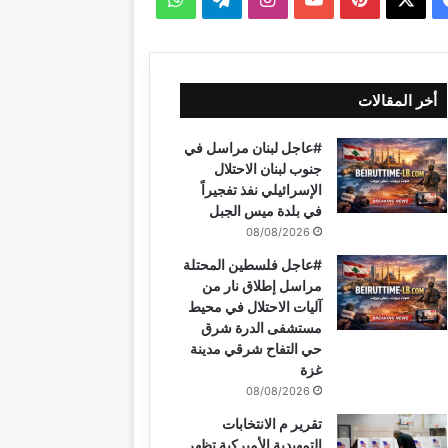
ي
X
ي
Y
ن
ي
ا
س
ن
o
س
ل
ت
أخر المقالات
ب
ت
u
ت
ق
س
#عاجل لبنان مراسل في
و
ي
T
ق
ر
ا
جنوب لبنان الاحتلال
الإسرائيلي نفذ تفجيراً
ك
ر
u
ر
ا
ب
في بلدة ميس الجبل
08/08/2026
ي
b
ا
م
#عاجل فلسطين المحتلة
س
e
م
مراسل إطلاق نار من
آليات الاحتلال في محيط
ت
مستشفى الدرة شرق
حي التفاح شرقي مدينة
غزة
08/08/2026
تقرير م الانتخابات
التمهيدية الأميركية تظهر