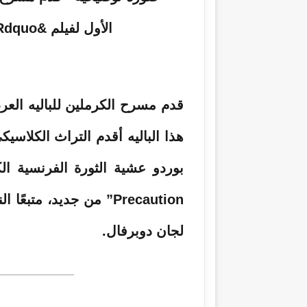
ر
و
ن
ي
ا
هذا الباليه أقدم التراث الكلاس
Precaution” من جديد، م
لجان دوبرفال.