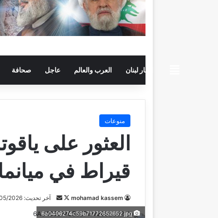
beiruttime
اخبار لبنان
العرب والعالم
عاجل
صحافة
منوعات
قيراط في ميانما
mohamad kassem
ت
أ
آخر تحديث: 13/05/2026
ا
ر
6a0406274c59b71772652652 jpg