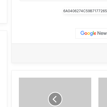
م
ص
ر
ت
غ
يّ