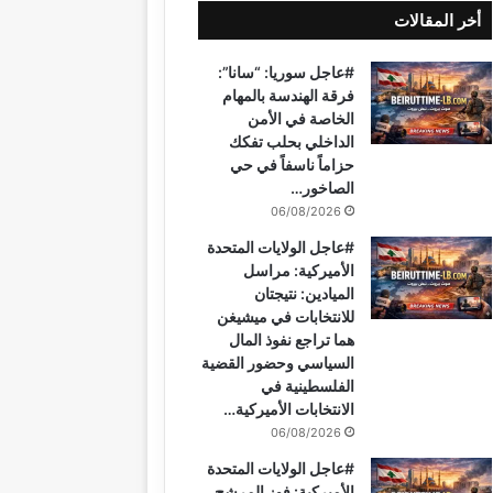
أخر المقالات
ب
ت
u
ت
ق
س
#عاجل سوريا: “سانا”:
و
ي
T
ق
ر
ا
فرقة الهندسة بالمهام
الخاصة في الأمن
ك
ر
u
ر
ا
ب
الداخلي بحلب تفكك
حزاماً ناسفاً في حي
ي
b
ا
م
الصاخور…
06/08/2026
س
e
م
#عاجل الولايات المتحدة
ت
الأميركية: مراسل
الميادين: نتيجتان
للانتخابات في ميشيغن
هما تراجع نفوذ المال
السياسي وحضور القضية
الفلسطينية في
الانتخابات الأميركية…
06/08/2026
#عاجل الولايات المتحدة
الأميركية: فوز المرشح