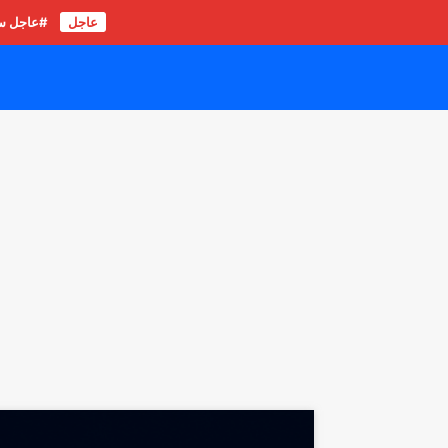
عاجل
#عاجل سور