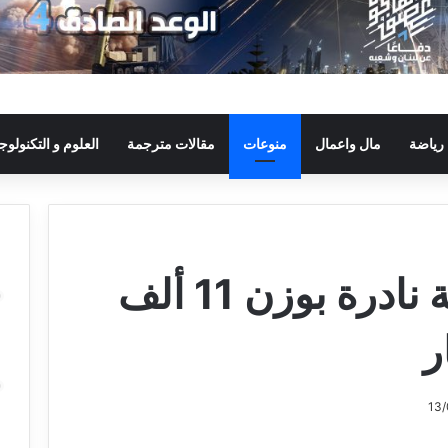
رياضة
مال واعمال
منوعات
مقالات مترجمة
العلوم و التكنولوجي
العثور على ياقوتة نادرة بوزن 11 ألف
ر