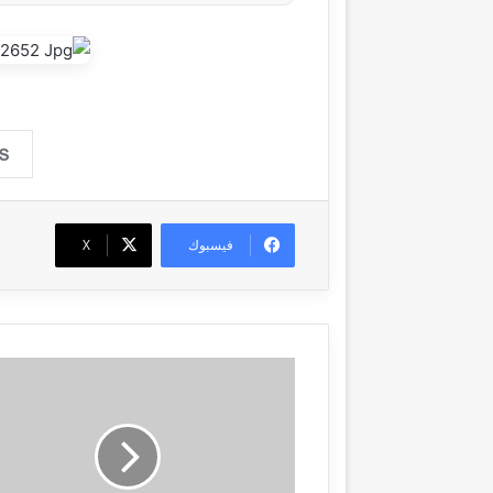
فيسبوك
‫X
ت
ع
ث
ر
م
ف