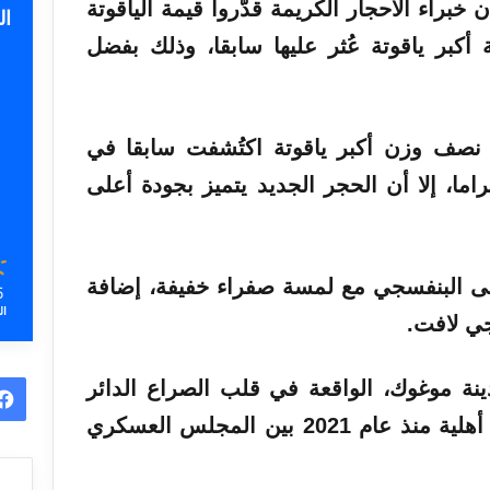
راء الأحجار الكريمة قدّروا قيمة الياقوتة
ا
أكبر ياقوتة عُثر عليها سابقا، وذلك بفضل
و نصف وزن أكبر ياقوتة اكتُشفت سابقا في
مار، والتي بلغ وزنها 4290 غراما، إلا أن الحجر الجديد يتميز بجودة أعلى
 إلى البنفسجي مع لمسة صفراء خفيفة، إضافة
5
ال
ي لافت.
نة موغوك، الواقعة في قلب الصراع الدائر
في البلاد، حيث تشهد البلاد حربا أهلية منذ عام 2021 بين المجلس العسكري