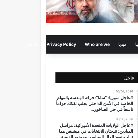
ا
ميديا
Who are we
Privacy Policy
osint
عاجل
06/08/2026
#عاجل سوريا: “سانا”: فرقة الهندسة بالمهام
الخاصة في الأمن الداخلي بحلب تفكك حزاماً
ناسفاً في حي الصاخور…
06/08/2026
#عاجل الولايات المتحدة الأميركية: مراسل
الميادين: نتيجتان للانتخابات في ميشيغن هما
تراجع نفوذ المال السياسي وحضور القضية