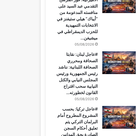
التقدمي عبد السيد على
منافسته المدعومة من
“أيباك” هيلي ستيفنز في
الانتخابات التمهيدية
للحزب الديمقراطي في
ميشيغن…
05/08/2026
#عاجل لبنان: نقابتا
الصحافة ومحرري
الصحافة اللبنانية: نناشد
رئيس الجمهورية ورئيس
المجلس النيابي والكتل
النيابية سحب اقتراح
القانون لخطورته…
05/08/2026
#عاجل تركيا: بحسب
المشروع المطروح أمام
البرلمان التركي يتم
تعليق أحكام السجن
الصادرة بحق المدانين