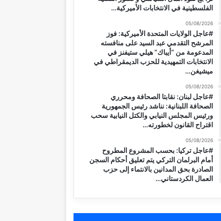
الفلسطينية في الانتخابات الأميركية…
05/08/2026
#عاجل الولايات المتحدة الأميركية: فوز
المرشح التقدمي عبد السيد على منافسته
المدعومة من “أيباك” هيلي ستيفنز في
الانتخابات التمهيدية للحزب الديمقراطي في
ميشيغن…
05/08/2026
#عاجل لبنان: نقابتا الصحافة ومحرري
الصحافة اللبنانية: نناشد رئيس الجمهورية
ورئيس المجلس النيابي والكتل النيابية سحب
اقتراح القانون لخطورته…
05/08/2026
#عاجل تركيا: بحسب المشروع المطروح
أمام البرلمان التركي يتم تعليق أحكام السجن
الصادرة بحق المدانين بالانتماء إلى حزب
العمال الكردستاني…