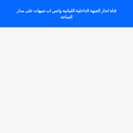
قناة انذار الجبهة الداخلية اللبنانية واتس اب تنبيهات على مدار
الساعة