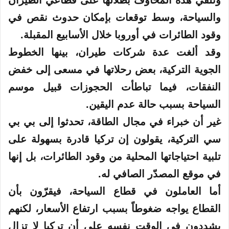
وتُلقي هذه المخاوف بظلالها على قطاعي الطيران
والسياحة، وسط توقعات بإمكان حدوث نقص في
وقود
الطائرات
في أوروبا خلال الأسابيع المقبلة.
وقد ألغت عدة شركات طيران، بينها الخطوط
الجوية
التركية
، بعض رحلاتها في مسعى إلى خفض
النفقات، فيما تباطأت الحجوزات قبيل موسم
السياحة بسبب حالة عدم اليقين.
غير أن خبراء في مجال
الطاقة
، تحدثوا إلى بي بي
سي التركية، يقولون إن
تركيا
قادرة بسهولة على
تلبية احتياجاتها المحلية من وقود الطائرات، بل إنها
في موقع المصدّر الصافي له.
أما العاملون في قطاع السياحة، فيقرّون بأن
القطاع يواجه ضغوطاً بسبب ارتفاع الأسعار، لكنهم
يشددون في الوقت نفسه على أن تركيا لا تزال