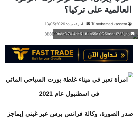
العالمية على تركيا؟
mohamad kassem
ت
أ
آخر تحديث: 13/05/2026
ا
ر
3b8ef470 4de5 11f1 b55d 0f258dce1735 jpg
ب
س
ع
ل
ع
ب
ل
ر
ى
ي
X
د
ا
إ
ل
ك
صدر الصورة،
وكالة فرانس برس عبر غيتي إيماجز
ت
ر
و
ن