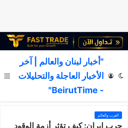
"أخبار لبنان والعالم | آخر
الأخبار العاجلة والتحليلات
الوضع المظلم
تسجيل الدخول
الق
- BeirutTime"
العرب والعالم
حرب إيران: كيف تؤثر أزمة الوقود