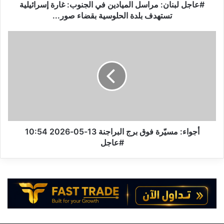
ن
#عاجل لبنان: مراسل الميادين في الجنوب: غارة إسرائيلية
:
تستهدف بلدة الحلوسية بقضاء صور...
م
ر
أ
ا
ج
س
و
ل
ا
ا
ء
ل
:
م
م
ي
س
ا
يّ
د
ر
أجواء: مسيّرة فوق برج البراجنة 13-05-2026 10:54
ي
ة
#عاجل
ن
ف
ف
و
ي
ق
ا
ب
ل
ر
ج
ج
ن
ا