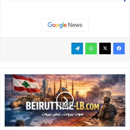
واتساب
تيلقرام
#
ع
ا
ج
ل
ل
ب
ن
ا