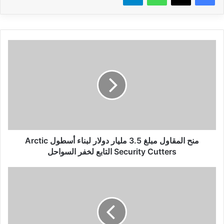
منح
المقاول
مبلغ
3.5
مليار
دولار
لبناء
أسطول
Arctic
Security
منح المقاول مبلغ 3.5 مليار دولار لبناء أسطول Arctic
Cutters
Security Cutters التابع لخفر السواحل
التابع
لخفر
زعيم
السواحل
المعارضة
الإسرائيلية
يائير
لابيد