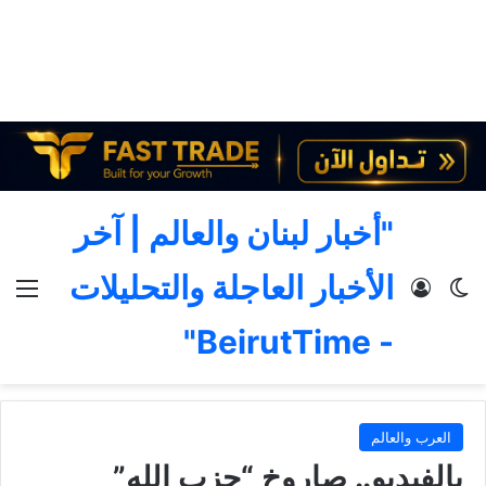
"أخبار لبنان والعالم | آخر
الأخبار العاجلة والتحليلات
الوضع المظلم
تسجيل الدخول
الق
- BeirutTime"
العرب والعالم
بالفيديو.. صاروخ “حزب الله”