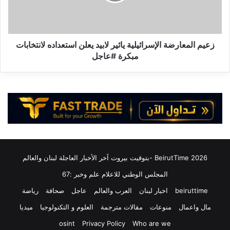
يعلن
استعداده
لانتخابات
مبكرة
#عاجل
زعيم المعارضة الإسرائيلية يائير لابيد يعلن استعداده لانتخابات
مبكرة #عاجل
2026 BeirutTime -بتوقيت بيروت آخر الأخبار العاجلة لبنان والعالم
المجلس الوطني للاعلام علم وخبر :67
beiruttime
اخبار لبنان
العرب والعالم
عاجل
صحافة
رياضة
مال واعمال
منوعات
مقالات مترجمة
العلوم و التكنولوجيا
ميديا
osint
Privacy Policy
Who are we