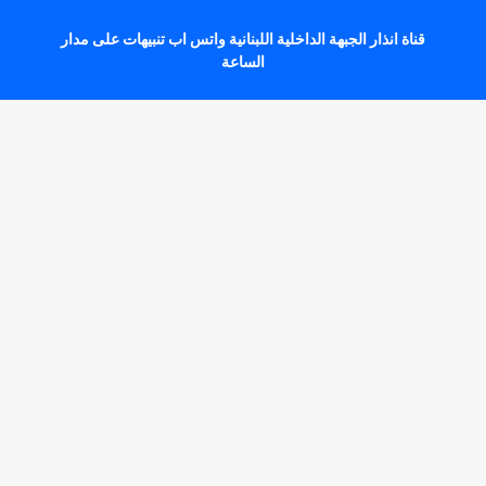
قناة انذار الجبهة الداخلية اللبنانية واتس اب تنبيهات على مدار
الساعة