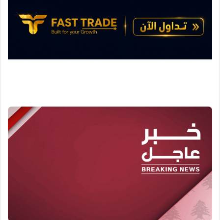
ن
ي
ا