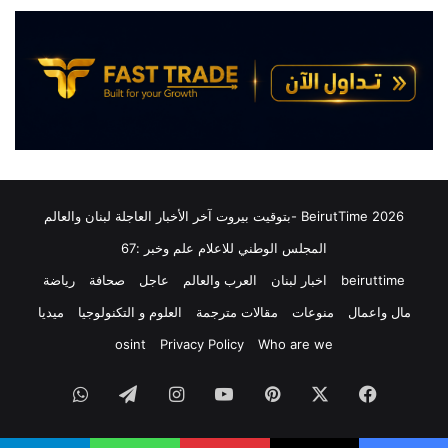
ي
ل
ا
ج
د
ي
ي
لٍ
ن
ع
:
ا
ا
ش
ت
ه
ف
ا
ا
و
2026 BeirutTime -بتوقيت بيروت آخر الأخبار العاجلة لبنان والعالم
ق
آ
المجلس الوطني للاعلام علم وخبر :67
ت
خ
ب
ر
beiruttime
اخبار لبنان
العرب والعالم
عاجل
صحافة
رياضة
ا
ا
د
مال واعمال
منوعات
مقالات مترجمة
العلوم و التكنولوجيا
ميديا
خ
ل
ت
osint
Privacy Policy
Who are we
ا
ب
ل
ر
فيسبوك
‫X
بينتيريست
‫YouTube
انستقرام
تيلقرام
واتساب
أ
ه
س
ا
ر
ع