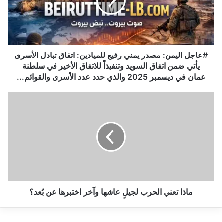
ل
ا
ل
ي
م
ن
#عاجل اليمن: مصدر يمني رفيع للميادين: اتفاق تبادل الأسرى
:
يأتي ضمن اتفاق السويد وتنفيذاً للاتفاق الأخير في سلطنة
م
عمان في ديسمبر 2025 والذي حدد عدد الأسرى والقوائم...
ص
د
م
ر
ا
ي
ذ
م
ا
ن
ت
ي
ع
ر
ن
ف
ي
ي
ا
ع
ل
ماذا تعني الحرب لجيلٍ عاشها وآخر اختبرها عن بُعد؟
ل
ح
ل
ر
م
ب