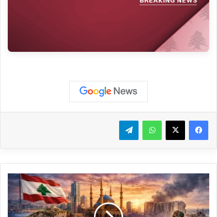
واتساب
تيلقرام
#
ع
ا
ج