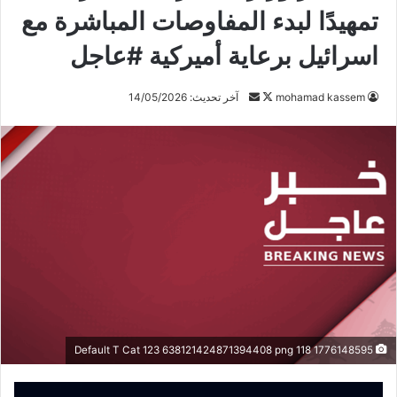
تمهيدًا لبدء المفاوصات المباشرة مع
اسرائيل برعاية أميركية #عاجل
mohamad kassem
ت
أ
آخر تحديث: 14/05/2026
ا
ر
ب
س
ع
ل
ع
ب
ل
ر
ى
ي
X
د
ا
إ
ل
ك
1776148595 118 Default T Cat 123 638121424871394408 png
ت
ر
و