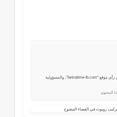
الآراء والمعلومات الواردة في هذا المقال لا تعبر بالضرورة عن رأي موقع “beiruttime-lb.com”، والمسؤولية
ا المحتوى.