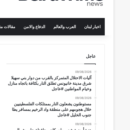
اخبار لبنان
العرب والعالم
الدفاع والامن
مقالات م
عاجل
09/08/2026
آليات الاحتلال المتمركز بالقرب من دوار بني سهيلا
شرق مدينة خانيونس تطلق النار بكثافة باتجاه منازل
وخيام المواطنين #عاجل
09/08/2026
مستوطنون يشعلون النار بممتلكات الفلسطينيين
خلال هجومهم على منطقة واد الرخيم بمسافر يطا
جنوب الخليل #عاجل
09/08/2026
هزة أرضية شعر بها سكان محافظة حلب شمال