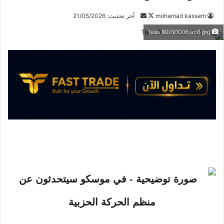
mohamad kassem
ت
أ
آخر تحديث: 21/05/2026
ا
ر
tass 80091006 ac6 jpg
ب
س
ع
ل
ع
ب
ل
ر
ى
ي
X
د
ا
إ
ل
ك
ت
ر
و
ن
ي
ا