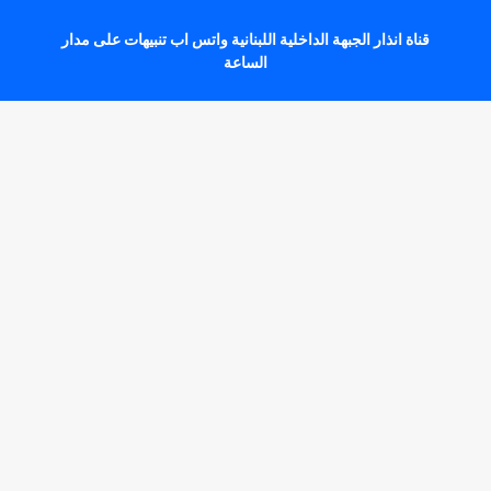
قناة انذار الجبهة الداخلية اللبنانية واتس اب تنبيهات على مدار
الساعة