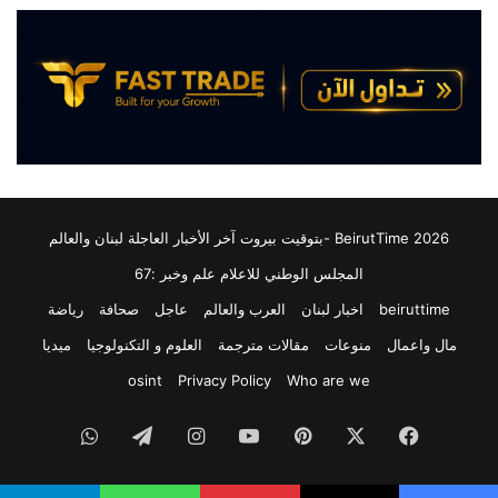
ض
إ
ي
س
ف
ر
ح
ا
ف
ئ
ل
ي
ا
ل
م
ي
و
ة
س
”
2026 BeirutTime -بتوقيت بيروت آخر الأخبار العاجلة لبنان والعالم
ي
:
المجلس الوطني للاعلام علم وخبر :67
ق
س
ي
ل
beiruttime
اخبار لبنان
العرب والعالم
عاجل
صحافة
رياضة
ا
و
ض
مال واعمال
منوعات
مقالات مترجمة
العلوم و التكنولوجيا
ميديا
ك
م
ب
osint
Privacy Policy
Who are we
ن
ن
ف
غ
فيسبوك
‫X
بينتيريست
‫YouTube
انستقرام
تيلقرام
واتساب
ع
ف
ا
ي
ل
ر