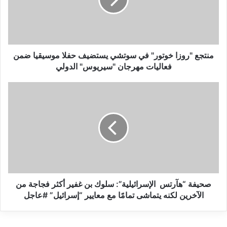
ع
"
ر
و
ز
ا
منتجع "روزا خوتور" في سوتشي يستضيف حفلا موسيقيا ضمن
خ
فعاليات مهرجان "سيريوس" الدولي
و
ت
ص
و
ح
ر
ي
"
ف
ف
ة
ي
“
س
ه
و
آ
ت
ر
ش
ت
صحيفة “هآرتس الإسرائيلية”: سلوك بن غفير أكثر فجاجة من
ي
س
الآخرين لكنه يتماشى تمامًا مع معايير “إسرائيل” #عاجل
ي
س
ا
ت
ل