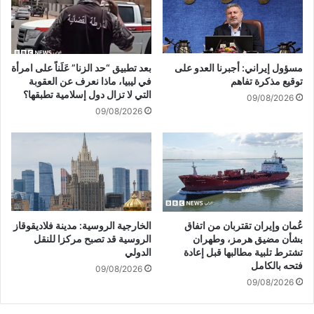
ش
ف
ب
ي
ك
غ
ة
ض
مسؤول إيراني: أجبرنا العدو على
بعد تطبيق “حد الزنا” عَلَناً على امرأة
مُ
و
توقيع مذكرة تفاهم
في ليبيا، ماذا نعرف عن العقوبة
د
ن
التي لا تزال دول إسلامية تطبقها؟
09/08/2026
ر
3
09/08/2026
ب
0
ة
إ
ت
ل
ض
ى
م
6
ع
0
ن
ي
ا
و
عُمان وإيران تقتربان من اتفاق
الخارجية الروسية: مدينة فلاديقوقاز
ص
م
بشأن مضيق هرمز، وطهران
الروسية قد تصبح مركزا للنقل
ر
ا
تشترط تلبية مطالبها قبل إعادة
الدولي
م
ع
فتحه بالكامل
09/08/2026
ث
ل
09/08/2026
ي
ى
ر
خ