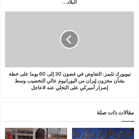
و
البلاد...
ز
ا
ن
ر
ي
ة
و
ا
ي
ل
و
أ
ر
م
ك
ن
ت
:
ا
ت
ي
نيويورك تايمز: التفاوض في غضون 30 إلى 60 يوما على خطة
م
م
بشأن مخزون إيران من اليورانيوم عالي التخصيب وسط
ر
ز
إصرار أميركي على التخلي عنه #عاجل
ص
:
د
ا
و
ل
ت
مقالات ذات صلة
ت
ف
ف
ك
ا
ي
و
ك
ض