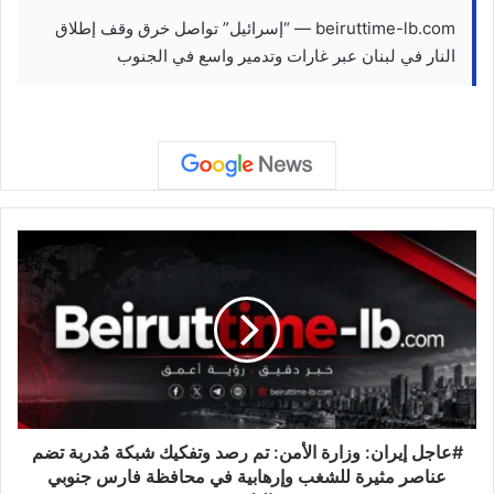
beiruttime-lb.com — “إسرائيل” تواصل خرق وقف إطلاق
النار في لبنان عبر غارات وتدمير واسع في الجنوب
#
ع
ا
ج
ل
إ
ي
ر
ا
ن
#عاجل إيران: وزارة الأمن: تم رصد وتفكيك شبكة مُدربة تضم
:
عناصر مثيرة للشغب وإرهابية في محافظة فارس جنوبي