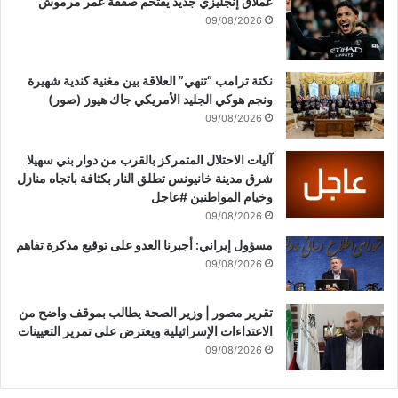
عملاق إنجليزي جديد يقتحم صفقة عمر مرموش
ص
09/08/2026
ر
ا
ر
نكتة ترامب “تنهي” العلاقة بين مغنية كندية شهيرة
أ
ونجم هوكي الجليد الأمريكي جاك هيوز (صور)
م
09/08/2026
ي
ر
آليات الاحتلال المتمركز بالقرب من دوار بني سهيلا
ك
شرق مدينة خانيونس تطلق النار بكثافة باتجاه منازل
ي
وخيام المواطنين #عاجل
ع
09/08/2026
ل
ى
مسؤول إيراني: أجبرنا العدو على توقيع مذكرة تفاهم
ا
09/08/2026
ل
ت
تقرير مصور | وزير الصحة يطالب بموقف واضح من
خ
الاعتداءات الإسرائيلية ويعترض على تمرير التعيينات
ل
09/08/2026
ي
ع
ن