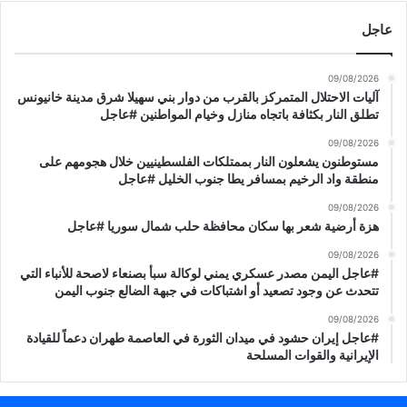
ة
ط
ل
عاجل
ة
ل
ب
ش
ش
09/08/2026
غ
أ
آليات الاحتلال المتمركز بالقرب من دوار بني سهيلا شرق مدينة خانيونس
ب
ن
تطلق النار بكثافة باتجاه منازل وخيام المواطنين #عاجل
و
م
إ
09/08/2026
خ
مستوطنون يشعلون النار بممتلكات الفلسطينيين خلال هجومهم على
ر
ز
منطقة واد الرخيم بمسافر يطا جنوب الخليل #عاجل
ه
و
ا
ن
09/08/2026
ب
إ
هزة أرضية شعر بها سكان محافظة حلب شمال سوريا #عاجل
ي
ي
09/08/2026
ة
ر
#عاجل اليمن مصدر عسكري يمني لوكالة سبأ بصنعاء لاصحة للأنباء التي
ف
ا
تتحدث عن وجود تصعيد أو اشتباكات في جبهة الضالع جنوب اليمن
ي
ن
م
م
09/08/2026
ح
ن
#عاجل إيران حشود في ميدان الثورة في العاصمة طهران دعماً للقيادة
ا
الإيرانية والقوات المسلحة
ا
ف
ل
ظ
ي