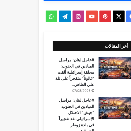
ف
ب
ا
ت
و
ي
X
ي
Y
ن
ي
ا
س
ن
o
س
ل
ت
أخر المقالات
ب
ت
u
ت
ق
س
#عاجل لبنان: مراسل
و
ي
T
ق
ر
ا
الميادين في الجنوب:
محلقة إسرائيلية ألقت
ك
ر
u
ر
ا
ب
“غالوناً” متفجراً على تلة
علي الطاهر…
ي
b
ا
م
07/08/2026
س
e
م
#عاجل لبنان: مراسل
الميادين في الجنوب:
ت
“جيش” الاحتلال
الإسرائيلي نفذ تفجيراً
في بلدة زوطر
الشرقية…