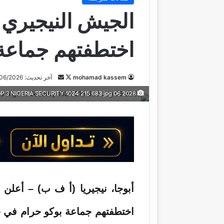
اختطفتهم جماعة 
mohamad kassem
ت
أ
آخر تحديث: 08/06/2026
ا
ر
2026 06 05T100603Z 278460103 RC2PLLA2J4BF RTRMADP 3 NIGERIA SECURITY 1024 215 683 jpg
ب
س
ع
ل
ع
ب
ل
ر
ى
ي
X
د
ا
إ
ل
ك
اختطفتهم جماعة بوكو حرام في 
ت