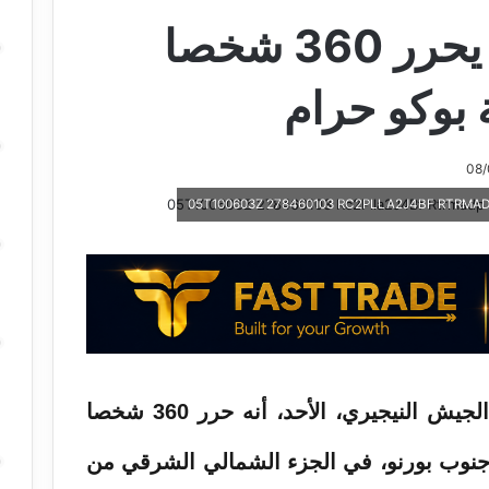
الجيش النيجيري يحرر 360 شخصا
بوكو حرام
أبوجا، نيجيريا (أ ف ب) – أعلن الجيش النيجيري، الأحد، أنه حرر 360 شخصا
جنوب بورنو، في الجزء الشمالي الشرقي من