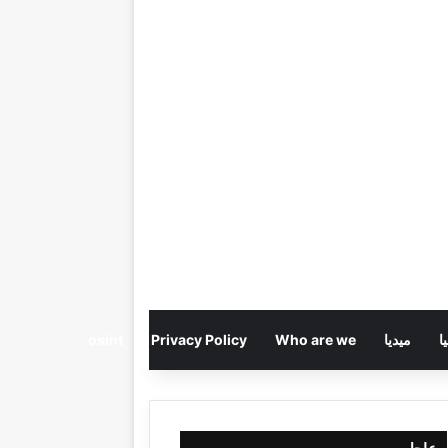
ا
ميديا
Who are we
Privacy Policy
osint