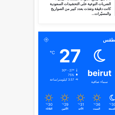
الضربات النوعية على التحشيدات السعودية
كانت دقيقة ونفذت بعدد كبير من الصواريخ
والمسيّرات…
لطقس
27
℃
beirut
30º - 27º
75%
3.57 كيلومتر/ساعة
سماء صافية
30
29
31
36
3
℃
℃
℃
℃
℃
لجمعة
السبت
الأحد
الأثنين
الثلاثاء