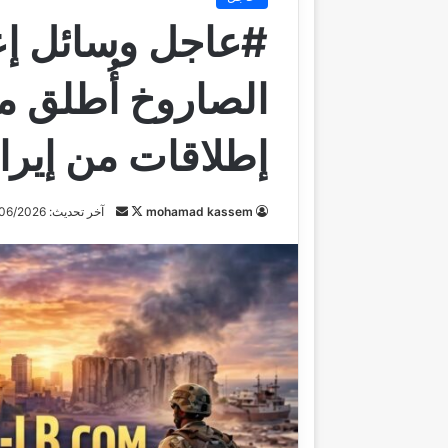
#عاجل وسائل إعل
الصاروخ أُطلق م
إطلاقات من إير
mohamad kassem
ت
أ
آخر تحديث: 08/06/2026
ا
ر
ب
س
ع
ل
ع
ب
ل
ر
ى
ي
X
د
ا
إ