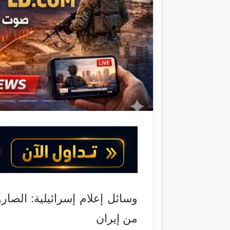
ل
ك
ت
ر
و
ن
ي
ا
وسائل إعلام إسرائيلية: الصا
من إيران