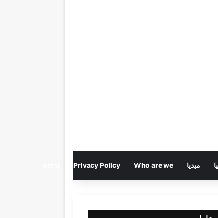
ا
ميديا
Who are we
Privacy Policy
osint