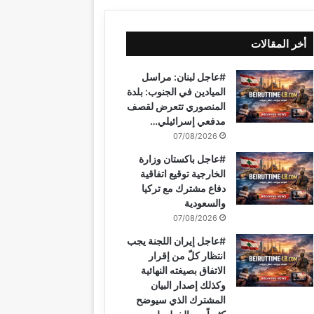
ي
X
ي
Y
ن
ي
ا
س
ن
o
س
ل
ت
أخر المقالات
ب
ت
u
ت
ق
س
#عاجل لبنان: مراسل
و
ي
T
ق
ر
ا
الميادين في الجنوب: بلدة
المنصوري تتعرض لقصف
ك
ر
u
ر
ا
ب
مدفعي إسرائيلي…
07/08/2026
ي
b
ا
م
#عاجل باكستان وزارة
س
e
م
الخارجية توقيع اتفاقية
دفاع مشترك مع تركيا
ت
والسعودية
07/08/2026
#عاجل إيران اللجنة يجب
انتظار كلّ من إقرار
الاتفاق بصيغته النهائية
وكذلك إصدار البيان
المشترك الذي سيوضح