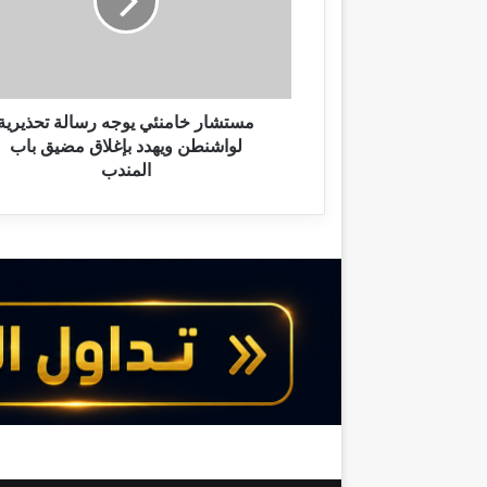
ا
ر
خ
ا
م
ن
مستشار خامنئي يوجه رسالة تحذيرية
ئ
لواشنطن ويهدد بإغلاق مضيق باب
ي
المندب
ي
و
ج
ه
ر
س
ا
ل
ة
ت
ح
ذ
ي
ر