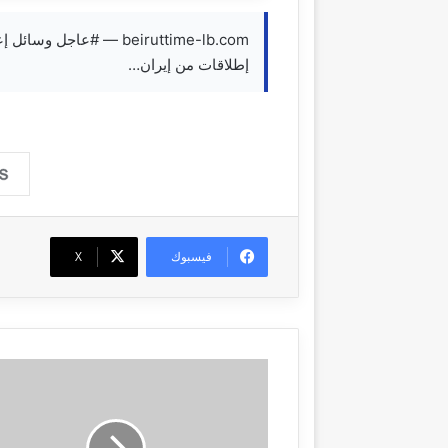
beiruttime-lb.com — #عا
إطلاقات من إيران…
فيسبوك
‫X
م
س
ت
ش