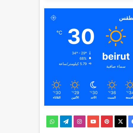
لطقس
30
℃
beirut
34º - 29º
68%
5.79 كيلومتر/ساعة
سماء صافية
30
29
30
36
3
℃
℃
℃
℃
℃
لجمعة
السبت
الأحد
الأثنين
الثلاثاء
ف
ب
ا
ت
و