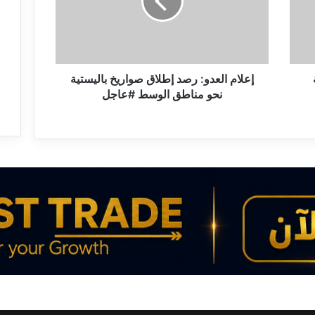
م
ا
ل
ع
د
و
إعلام العدو: رصد إطلاق صواريخ باليستية
:
نحو مناطق الوسط #عاجل
ر
ص
د
إ
ط
ل
ا
ق
ص
و
ا
ر
ي
خ
ب