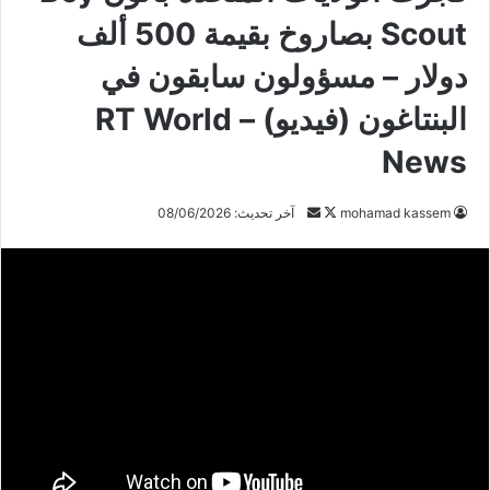
Scout بصاروخ بقيمة 500 ألف
دولار – مسؤولون سابقون في
البنتاغون (فيديو) – RT World
News
تابع
أرسل
mohamad kassem
آخر تحديث: 08/06/2026
على
بريدا
X
إلكترونيا