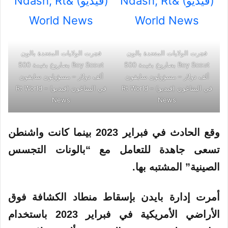
فجرت الولايات المتحدة بالون
فجرت الولايات المتحدة بالون
Boy Scout بصاروخ بقيمة 500
Boy Scout بصاروخ بقيمة 500
ألف دولار – مسؤولون سابقون
ألف دولار – مسؤولون سابقون
في البنتاغون (فيديو) – Rt World
في البنتاغون (فيديو) – Rt World
News
News
وقع الحادث في
فبراير
2023 بينما كانت واشنطن
تسعى جاهدة للتعامل مع “بالونات
التجسس
الصينية” المشتبه بها.
أمرت إدارة بايدن بإسقاط منطاد الكشافة فوق
الأراضي
الأمريكية
في فبراير 2023 باستخدام