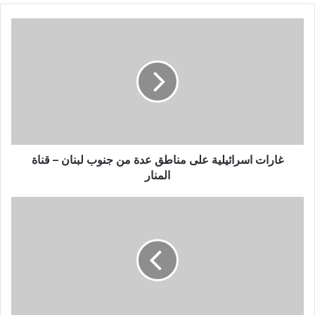
غارات
اسرائيلية
على
مناطق
عدة
من
جنوب
لبنان
–
قناة
غارات اسرائيلية على مناطق عدة من جنوب لبنان – قناة
المنار
المنار
تغريدة
مثيرة
للجدل
تكلف
صاحبها
غرامة
كبيرة
في