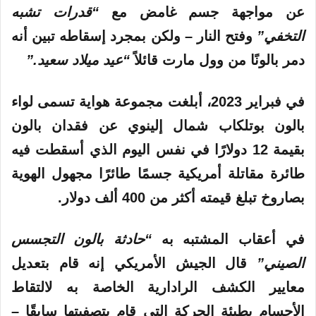
عن مواجهة جسم غامض مع
“قدرات تشبه
التخفي”
وفتح النار – ولكن بمجرد إسقاطه تبين أنه
دمر بالونًا من وول مارت قائلاً
“عيد ميلاد سعيد.”
في فبراير 2023، أبلغت مجموعة هواية تسمى لواء
بالون بوتلكاب شمال إلينوي عن فقدان بالون
بقيمة 12 دولارًا في نفس اليوم الذي أسقطت فيه
طائرة مقاتلة أمريكية جسمًا طائرًا مجهول الهوية
بصاروخ تبلغ قيمته أكثر من 400 ألف دولار.
في أعقاب المشتبه به
“حادثة بالون التجسس
الصيني”
قال الجيش الأمريكي إنه قام بتعديل
معايير الكشف الرادارية الخاصة به لالتقاط
الأجسام بطيئة الحركة التي قام بتصفيتها سابقًا –