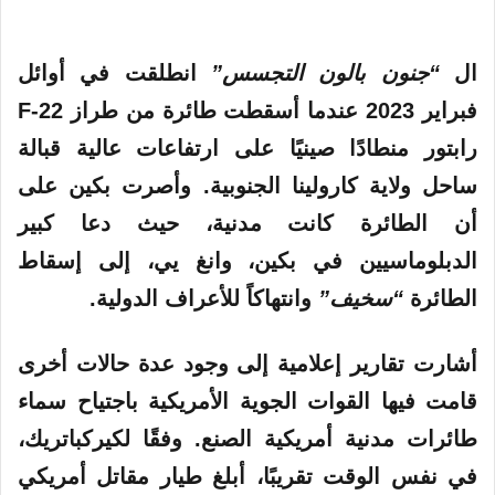
ال
“جنون بالون التجسس”
انطلقت في أوائل
فبراير 2023 عندما أسقطت طائرة من طراز F-22
رابتور منطادًا صينيًا على ارتفاعات عالية قبالة
ساحل ولاية كارولينا الجنوبية. وأصرت بكين على
أن الطائرة كانت مدنية، حيث دعا كبير
الدبلوماسيين في بكين، وانغ يي، إلى إسقاط
الطائرة
“سخيف”
وانتهاكاً للأعراف الدولية.
أشارت تقارير إعلامية إلى وجود عدة حالات أخرى
قامت فيها القوات الجوية الأمريكية باجتياح سماء
طائرات مدنية أمريكية الصنع. وفقًا لكيركباتريك،
في نفس الوقت تقريبًا، أبلغ طيار مقاتل أمريكي