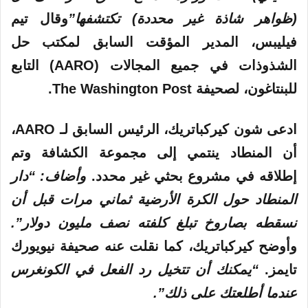
(ظواهر شاذة غير محددة) تكتشفها”
وقال تيم
فيليبس، المدير المؤقت السابق لمكتب حل
الشذوذات في جميع المجالات (AARO) التابع
للبنتاغون، لصحيفة The Washington Post.
ادعى شون كيركباتريك، الرئيس السابق لـ AARO،
أن المنطاد ينتمي إلى مجموعة الكشافة وتم
إطلاقه في مشروع بحثي غير محدد.
وأضاف: “دار
المنطاد حول الكرة الأرضية ثماني مرات قبل أن
نسقطه بصاروخ تبلغ كلفته نصف مليون دولار”.
وأوضح كيركباتريك، كما نقلت عنه صحيفة نيويورك
تايمز.
“يمكنك أن تتخيل رد الفعل في الكونغرس
عندما أطلعتك على ذلك”.