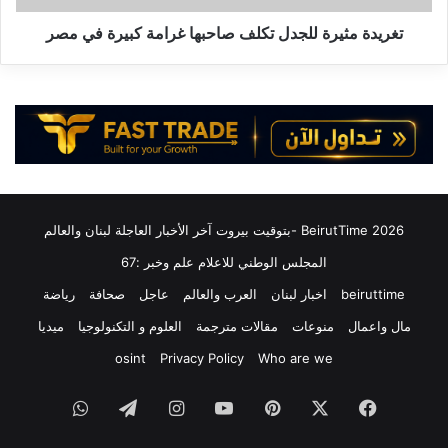
مصر
تغريدة مثيرة للجدل تكلف صاحبها غرامة كبيرة في مصر
2026 BeirutTime -بتوقيت بيروت آخر الأخبار العاجلة لبنان والعالم
المجلس الوطني للاعلام علم وخبر :67
beiruttime
اخبار لبنان
العرب والعالم
عاجل
صحافة
رياضة
مال واعمال
منوعات
مقالات مترجمة
العلوم و التكنولوجيا
ميديا
osint
Privacy Policy
Who are we
فيسبوك
‫X
بينتيريست
‫YouTube
انستقرام
تيلقرام
واتساب