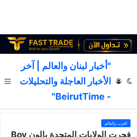
"أخبار لبنان والعالم | آخر
الأخبار العاجلة والتحليلات
الوضع المظلم
تسجيل الدخول
الق
- BeirutTime"
العرب والعالم
فجرت الولايات المتحدة بالون Boy