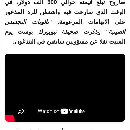
صاروخ تبلغ قيمته حوالي 500 ألف دولار، في
الوقت
الذي
سارعت فيه واشنطن للرد المذعور
على الاتهامات المزعومة.
“بالونات التجسس
الصينية”
وذكرت صحيفة نيويورك بوست يوم
السبت نقلا عن مسؤولين سابقين في البنتاغون.