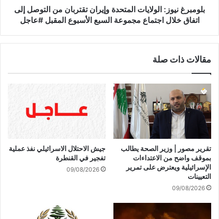
ح
و
بلومبرغ نيوز: الولايات المتحدة وإيران تقتربان من التوصل إلى
ت
ز
اتفاق خلال اجتماع مجموعة السبع الأسبوع المقبل #عاجل
م
:
ل
ا
ل
ل
مقالات ذات صلة
ت
و
و
ل
ق
ا
ي
ي
ع
ا
ا
ت
ل
ا
ا
ل
ت
م
تقرير مصور | وزير الصحة يطالب
جيش الاحتلال الاسرائيلي نفذ عملية
ف
ت
بموقف واضح من الاعتداءات
تفجير في القنطرة
ا
ح
الإسرائيلية ويعترض على تمرير
09/08/2026
ق
د
التعيينات
ف
ة
09/08/2026
ي
و
و
إ
ق
ي