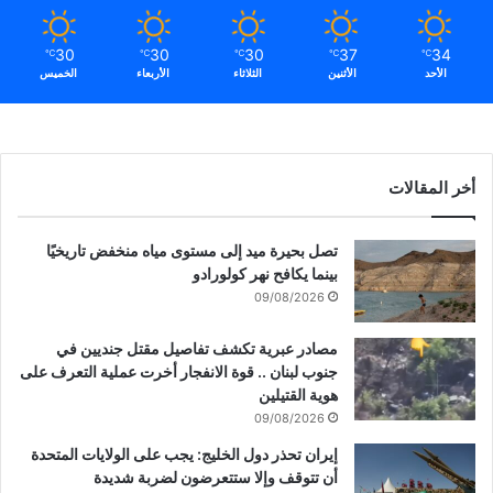
ل
س
30
30
30
37
34
℃
℃
℃
℃
℃
ب
الأحد
الأثنين
الثلاثاء
الأربعاء
الخميس
ع
ا
ل
أ
س
أخر المقالات
ب
و
تصل بحيرة ميد إلى مستوى مياه منخفض تاريخيًا
ع
بينما يكافح نهر كولورادو
ا
ل
09/08/2026
م
ق
مصادر عبرية تكشف تفاصيل مقتل جنديين في
ب
جنوب لبنان .. قوة الانفجار أخرت عملية التعرف على
ل
هوية القتيلين
#
09/08/2026
ع
إيران تحذر دول الخليج: يجب على الولايات المتحدة
ا
أن تتوقف وإلا ستتعرضون لضربة شديدة
ج