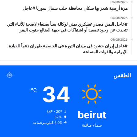
ل
ا
09/08/2026
ت
هزة أرضية شعر بها سكان محافظة حلب شمال سوريا #عاجل
ف
09/08/2026
ا
#عاجل اليمن مصدر عسكري يمني لوكالة سبأ بصنعاء لاصحة للأنباء التي
ق
تتحدث عن وجود تصعيد أو اشتباكات في جبهة الضالع جنوب اليمن
خ
ل
09/08/2026
#عاجل إيران حشود في ميدان الثورة في العاصمة طهران دعماً للقيادة
ا
الإيرانية والقوات المسلحة
ل
ا
ج
ت
الطقس
م
34
ا
℃
ع
م
ج
م
beirut
34º - 30º
و
57%
5.03 كيلومتر/ساعة
ع
سماء صافية
ة
ا