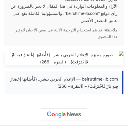
الآراء والمعلومات الواردة في هذا المقال لا تعبر بالضرورة عن
رأي موقع “beiruttime-lb.com”، والمسؤولية الكاملة تقع على
عاتق المصدر الأصلي.
ملاحظة:
قد يتم استخدام الترجمة الآلية في بعض الأحيان لتوفير
هذا المحتوى.
beiruttime-lb.com — الإعلام الحربي ينشر.. {فَأَصَابَهَا إِعْصَارٌ
فِيهِ نَارٌ فَاحْتَرَقَتْ} – (البقرة – 266)