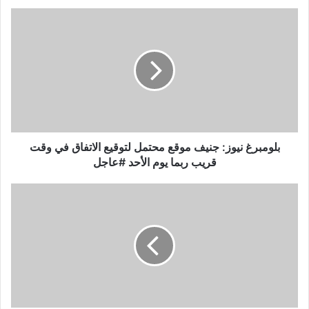
ب
ل
و
م
ب
ر
غ
ن
ي
و
بلومبرغ نيوز: جنيف موقع محتمل لتوقيع الاتفاق في وقت
ز
قريب ربما يوم الأحد #عاجل
:
ج
ب
ن
ل
ي
و
ف
م
م
ب
و
ر
ق
غ
ع
ن
م
ي