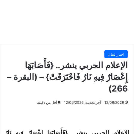
اخبار لبنان
الإعلام الحربي ينشر.. {فَأَصَابَهَا
إِعْصَارٌ فِيهِ نَارٌ فَاحْتَرَقَتْ} – (البقرة –
266)
12/06/2026
آخر تحديث: 12/06/2026
أقل من دقيقة
الإعلام الحربي ينشر.. {فَأَصَابَهَا إِعْصَارٌ فِيهِ نَارٌ