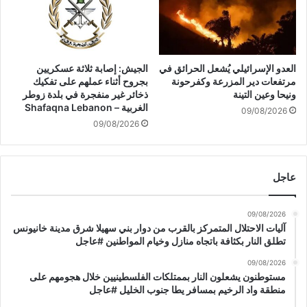
ت
ر
ق
ا
ر
ن
ي
ت
ب
ق
العدو الإسرائيلي يُشعل الحرائق في
الجيش: إصابة ثلاثة عسكريين
ر
ت
مرتفعات دير المزرعة وكفرحونة
بجروح أثناء عملهم على تفكيك
ب
ر
ونيحا وعين التينة
ذخائر غير منفجرة في بلدة زوطر
م
الغربية – Shafaqna Lebanon
ب
09/08/2026
ا
ا
09/08/2026
ي
ن
و
م
م
ن
عاجل
ا
ا
ل
ل
أ
ت
09/08/2026
ح
و
آليات الاحتلال المتمركز بالقرب من دوار بني سهيلا شرق مدينة خانيونس
د
ص
تطلق النار بكثافة باتجاه منازل وخيام المواطنين #عاجل
#
ل
09/08/2026
ع
إ
مستوطنون يشعلون النار بممتلكات الفلسطينيين خلال هجومهم على
ا
ل
منطقة واد الرخيم بمسافر يطا جنوب الخليل #عاجل
ج
ى