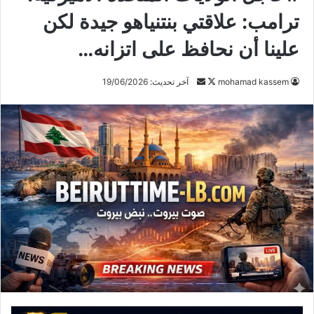
ترامب: علاقتي بنتنياهو جيدة لكن
علينا أن نحافظ على اتزانه…
mohamad kassem
ت
أ
آخر تحديث: 19/06/2026
ا
ر
ب
س
ع
ل
ع
ب
ل
ر
ى
ي
X
د
ا
إ
ل
ك
ت
ر