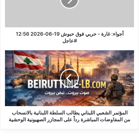
ء
:
غ
ا
ر
ة
أجواء: غارة - حربي فوق حبوش 19-06-2026 12:56
-
#عاجل
ح
ر
ا
ب
ل
ي
م
ف
ؤ
و
ت
ق
م
ح
ر
ب
ا
و
ل
ش
ش
المؤتمر الشعبي اللبناني يطالب السلطة اللبنانية بالانسحاب
1
ع
من المفاوضات المباشرة رداً على المجازر الصهيونية الوحشية
9
ب
-
ي
0
ا