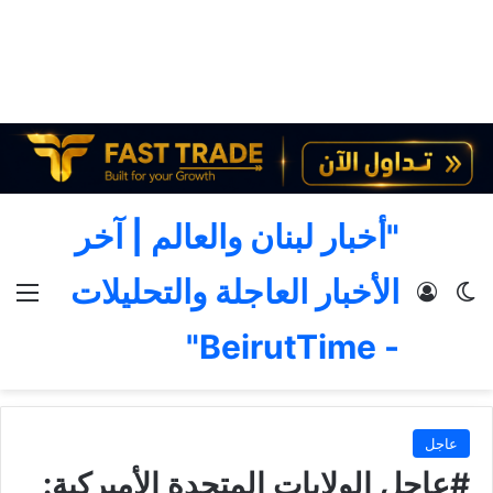
"أخبار لبنان والعالم | آخر
الأخبار العاجلة والتحليلات
الوضع المظلم
تسجيل الدخول
الق
- BeirutTime"
عاجل
#عاجل الولايات المتحدة الأميركية: