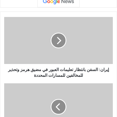
إ
ي
ر
ا
ن
:
ا
ل
س
ف
إيران: السفن بانتظار تعليمات العبور في مضيق هرمز وتحذير
ن
للمخالفين للمسارات المحددة
ب
ا
ا
ن
ك
ت
ت
ظ
ش
ا
ف
ر
ع