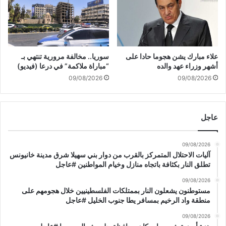
ذ
ز
ا
و
ك
ت
ر
ح
ة
ذ
ا
علاء مبارك يشن هجوما حادا على
سوريا.. مخالفة مرورية تنتهي بـ
ي
ل
أشهر وزراء عهد والده
“مباراة ملاكمة” في درعا (فيديو)
ر
م
09/08/2026
09/08/2026
ل
ر
ل
ت
م
ب
خ
عاجل
ط
ا
ب
ل
ا
09/08/2026
ف
ل
آليات الاحتلال المتمركز بالقرب من دوار بني سهيلا شرق مدينة خانيونس
ي
ع
تطلق النار بكثافة باتجاه منازل وخيام المواطنين #عاجل
ن
م
ل
ر
09/08/2026
ل
مستوطنون يشعلون النار بممتلكات الفلسطينيين خلال هجومهم على
منطقة واد الرخيم بمسافر يطا جنوب الخليل #عاجل
م
س
09/08/2026
ا