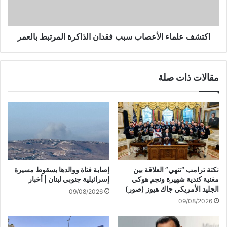
ت
ل
ع
م
ل
ا
ي
ء
اكتشف علماء الأعصاب سبب فقدان الذاكرة المرتبط بالعمر
م
ا
ا
ل
ت
أ
مقالات ذات صلة
ا
ع
ل
ص
ع
ا
ب
ب
و
س
ر
ب
ف
ب
ي
ف
م
ق
نكتة ترامب “تنهي” العلاقة بين
إصابة فتاة ووالدها بسقوط مسيرة
ض
د
مغنية كندية شهيرة ونجم هوكي
إسرائيلية جنوبي لبنان | أخبار
ي
ا
الجليد الأمريكي جاك هيوز (صور)
09/08/2026
ق
ن
09/08/2026
ه
ا
ر
ل
م