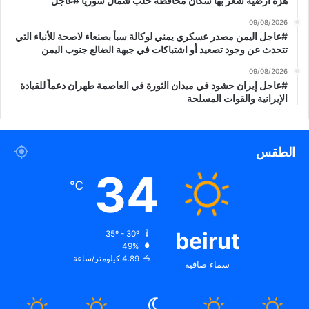
هزة أرضية شعر بها سكان محافظة حلب شمال سوريا #عاجل
ر
ا
09/08/2026
#عاجل اليمن مصدر عسكري يمني لوكالة سبأ بصنعاء لاصحة للأنباء التي
ت
تتحدث عن وجود تصعيد أو اشتباكات في جبهة الضالع جنوب اليمن
ا
ل
09/08/2026
م
#عاجل إيران حشود في ميدان الثورة في العاصمة طهران دعماً للقيادة
ح
الإيرانية والقوات المسلحة
د
د
ة
الطقس
34
℃
beirut
35º - 30º
49%
4.89 كيلومتر/ساعة
سماء صافية