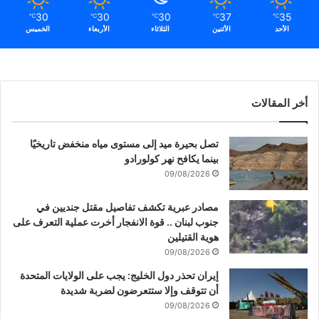
30
30
30
37
35
℃
℃
℃
℃
℃
الأحد
الأثنين
الثلاثاء
الأربعاء
الخميس
أخر المقالات
تصل بحيرة ميد إلى مستوى مياه منخفض تاريخيًا
بينما يكافح نهر كولورادو
09/08/2026
مصادر عبرية تكشف تفاصيل مقتل جنديين في
جنوب لبنان .. قوة الانفجار أخرت عملية التعرف على
هوية القتيلين
09/08/2026
إيران تحذر دول الخليج: يجب على الولايات المتحدة
أن تتوقف وإلا ستتعرضون لضربة شديدة
09/08/2026