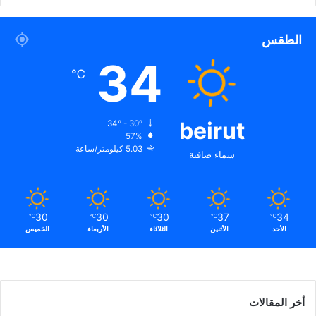
ر
ة
الطقس
ا
ل
34
℃
ت
ف
ا
ه
beirut
34º - 30º
م
57%
؟
5.03 كيلومتر/ساعة
سماء صافية
30
30
30
37
34
℃
℃
℃
℃
℃
الأحد
الأثنين
الثلاثاء
الأربعاء
الخميس
أخر المقالات