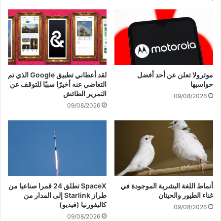
ن
ط
ا
ن
ر
و
ت
ط
ب
ه
ا
ر
ط
ا
موترولا تعلن عن أحد أفضل
لقد أعطاني تطبيق Google الذي تم
ب
ن
حواسبها
التغاضي عنه أخيرًا سببًا للتوقف عن
ا
.
التمرير الطائش
09/08/2026
ل
.
09/08/2026
م
م
س
ا
ا
ه
ر
ي
ا
ا
ت
ل
ا
ت
ل
ح
أنماط اللغة البشرية الموجودة في
SpaceX تطلق 24 قمرا صناعيا من
س
و
غناء الطيور والحيتان
طراز Starlink إلى المدار من
ي
ل
كاليفورنيا (فيديو)
09/08/2026
ا
ا
09/08/2026