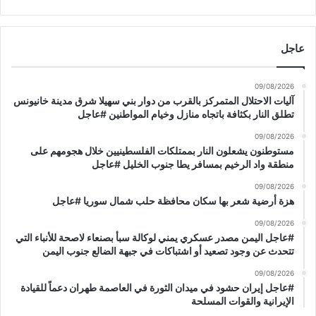
س
ت
ي
ا
ة
ل
عاجل
س
ي
ا
09/08/2026
س
آليات الاحتلال المتمركز بالقرب من دوار بني سهيلا شرق مدينة خانيونس
ي
تطلق النار بكثافة باتجاه منازل وخيام المواطنين #عاجل
ة
ا
09/08/2026
مستوطنون يشعلون النار بممتلكات الفلسطينيين خلال هجومهم على
ل
منطقة واد الرخيم بمسافر يطا جنوب الخليل #عاجل
ت
ي
09/08/2026
ر
هزة أرضية شعر بها سكان محافظة حلب شمال سوريا #عاجل
س
09/08/2026
م
#عاجل اليمن مصدر عسكري يمني لوكالة سبأ بصنعاء لاصحة للأنباء التي
ت
تتحدث عن وجود تصعيد أو اشتباكات في جبهة الضالع جنوب اليمن
ه
ا
09/08/2026
م
#عاجل إيران حشود في ميدان الثورة في العاصمة طهران دعماً للقيادة
ذ
الإيرانية والقوات المسلحة
ك