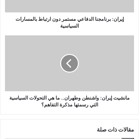
ر
ن
ا
إيران: برنامجنا الدفاعي مستمر دون ارتباط بالمسارات
م
السياسية
ج
ن
م
ا
ا
ا
ن
ل
ش
د
ي
ف
ت
ا
إ
ع
ي
ي
ر
م
ا
مانشيت إيران: واشنطن وطهران.. ما هي التحولات السياسية
س
ن
التي رسمتها مذكرة التفاهم؟
ت
:
م
و
ر
ا
مقالات ذات صلة
د
ش
و
ن