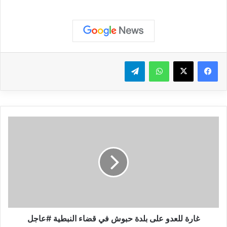
واتساب
تيلقرام
غارة
للعدو
على
بلدة
حبوش
في
قضاء
النبطية
#عاجل
غارة للعدو على بلدة حبوش في قضاء النبطية #عاجل