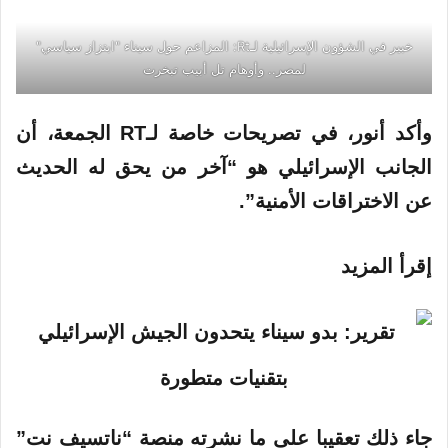
خبير في الشؤون الإسرائيلية لـRt: المزاعم حول سيناء "ابتزاز سياسي"
لمصر.. وأوهام تل أبيب تبخرت
وأكد
أنور
، في تصريحات خاصة لـRT الجمعة، أن
الجانب
الإسرائيلي
هو “آخر من يحق له الحديث
عن الاختراقات الأمنية”.
إقرأ المزيد
جاء ذلك تعقيبا على ما نشرته منصة “ناتسيف نت”