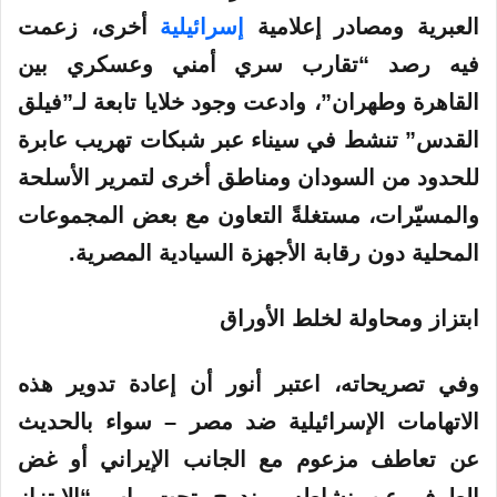
العبرية ومصادر إعلامية
إسرائيلية
أخرى، زعمت
فيه رصد “تقارب سري أمني وعسكري بين
القاهرة وطهران”، وادعت وجود خلايا تابعة لـ”فيلق
القدس” تنشط في سيناء عبر شبكات تهريب عابرة
للحدود من السودان ومناطق أخرى لتمرير الأسلحة
والمسيّرات، مستغلةً التعاون مع بعض المجموعات
المحلية دون رقابة الأجهزة السيادية
المصرية
.
ابتزاز ومحاولة لخلط الأوراق
وفي تصريحاته، اعتبر أنور أن إعادة تدوير هذه
الاتهامات الإسرائيلية ضد مصر – سواء بالحديث
عن تعاطف مزعوم مع الجانب الإيراني أو غض
الطرف عن نشاطه– يندرج تحت باب “الابتزاز