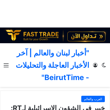
"أخبار لبنان والعالم | آخر
الأخبار العاجلة والتحليلات
الوضع المظلم
تسجيل الدخول
الق
- BeirutTime"
العرب والعالم
خبير في الشؤون الإسرائيلية لـRT: