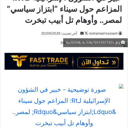
المزاعم حول سيناء “ابتزاز سياسي”
لمصر.. وأوهام تل أبيب تبخرت
تابع
أرسل
mohamad kassem
آخر تحديث: 20/06/2026
على
بريدا
6a35958c4c59b7604657792b jpg
X
إلكترونيا