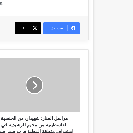
فيسبوك
‫X
م
ر
ا
س
ل
ا
ل
م
ن
ا
مراسل المنار: شهيدان من الجنسية
ر
الفلسطينية من مخيم الرشيدية في
:
استهداف منطقة المعلية قرب صور صب