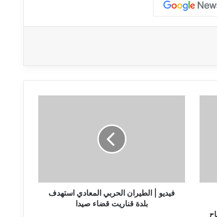
ف
ي
د
ي
و
|
ا
ل
ط
ي
فيديو | الطيران الحربي المعادي استهدف
ر
بلدة قناريت قضاء صيدا
ا
اح