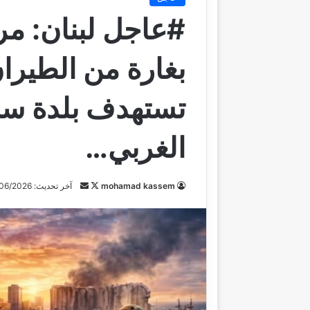
#عاجل لبنان: مر
بغارة من الطيران
تستهدف بلدة سح
الغربي…
mohamad kassem
ت
أ
آخر تحديث: 20/06/2026
ا
ر
ب
س
ع
ل
ع
ب
ل
ر
ى
ي
X
د