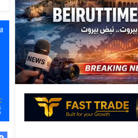
ا
5
ا