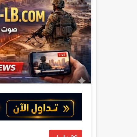
ا
إ
ل
ك
ت
ر
و
ن
ي
ا