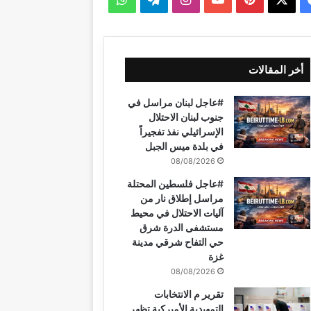
ي
X
ي
Y
ن
ي
ا
س
ن
o
س
ل
ت
أخر المقالات
ب
ت
u
ت
ق
س
#عاجل لبنان مراسل في
و
ي
T
ق
ر
ا
جنوب لبنان الاحتلال
الإسرائيلي نفذ تفجيراً
ك
ر
u
ر
ا
ب
في بلدة ميس الجبل
08/08/2026
ي
b
ا
م
#عاجل فلسطين المحتلة
س
e
م
مراسل إطلاق نار من
آليات الاحتلال في محيط
ت
مستشفى الدرة شرق
حي التفاح شرقي مدينة
غزة
08/08/2026
تقرير م الانتخابات
التمهيدية الأميركية تظهر