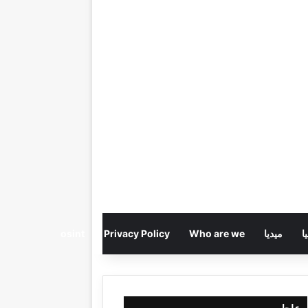
ا
ميديا
Who are we
Privacy Policy
osint