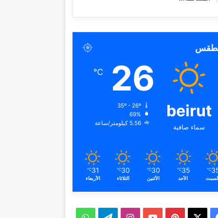
لطقس
26
℃
beirut
35º - 26º
69%
5.56 كيلومتر/ساعة
سماء صافية
31
30
30
35
3
℃
℃
℃
℃
℃
لسبت
الأحد
الأثنين
الثلاثاء
الأربعاء
ف
ب
ا
ت
و