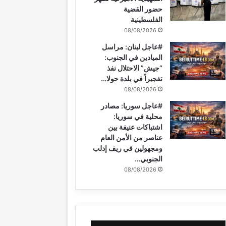
حضور القضية
الفلسطينية
08/08/2026
#عاجل لبنان: مراسل
الميادين في الجنوب:
“جيش” الاحتلال نفذ
تفجيراً في بلدة حولا…
08/08/2026
#عاجل سوريا: مصادر
محلية في سوريا:
اشتباكات عنيفة بين
عناصر من الأمن العام
ومجهولين في ريف إدلب
الجنوبي…
08/08/2026