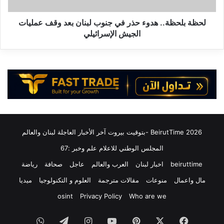
ظ
م
ة
ا
.
لحظة بلحظة.. هدوء حذر في جنوب لبنان بعد وقف عمليات
س
.
الجيش الإسرائيلي
ي
ه
ة
د
و
و
آ
ء
س
ح
ي
ذ
ا
ر
ن
ف
ت
ي
2026 BeirutTime -بتوقيت بيروت آخر الأخبار العاجلة لبنان والعالم
ف
ج
و
ن
المجلس الوطني للاعلام علم وخبر :67
ز
و
beiruttime
اخبار لبنان
العرب والعالم
عاجل
صحافة
رياضة
ب
ب
ه
ل
مال واعمال
منوعات
مقالات مترجمة
العلوم و التكنولوجيا
ميديا
ا
ب
osint
Privacy Policy
Who are we
ب
ن
ه
ا
فيسبوك
‫X
بينتيريست
‫YouTube
انستقرام
تيلقرام
واتساب
د
ن