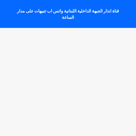
قناة انذار الجبهة الداخلية اللبنانية واتس اب تنبيهات على مدار
الساعة