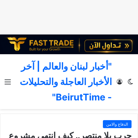
"أخبار لبنان والعالم | آخر
الأخبار العاجلة والتحليلات
الوضع المظلم
تسجيل الدخول
الق
- BeirutTime"
الدفاع والامن
حرب بلا منتصر.. كيف انتهى مشروع