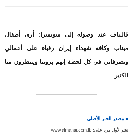
ى
ي
X
د
ا
إ
ل
قاليباف عند وصوله إلى سويسرا: أرى أطفال
ك
ت
ميناب وكافة شهداء إيران رقباء على أعمالي
ر
وتصرفاتي في كل لحظة إنهم يروننا وينتظرون منا
و
ن
الكثير
ي
ا
■ مصدر الخبر الأصلي
نشر لأول مرة على:
www.almanar.com.lb