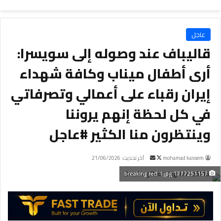
عاجل
قاليباف عند وصوله إلى سويسرا:
أرى أطفال ميناب وكافة شهداء
إيران رقباء على أعمالي وتصرفاتي
في كل لحظة إنهم يروننا
وينتظرون منا الكثير #عاجل
mohamad kassem
ت
أ
آخر تحديث: 21/06/2026
ا
ر
1777251157 breaking red 1 jpg
ب
س
ع
ل
ع
ب
ل
ر