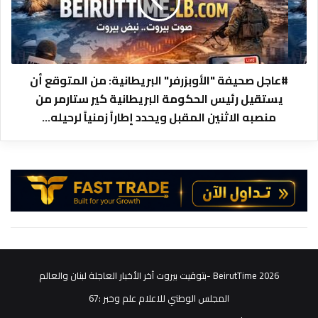
ل
ي
ص
إ
ح
ط
ي
ل
ف
ا
ة
#عاجل صحيفة "الأوبزرفر" البريطانية: من المتوقع أن
ق
"
يستقيل رئيس الحكومة البريطانية كير ستارمر من
ن
ا
ا
منصبه الاثنين المقبل ويحدد إطاراً زمنياً لرحيله...
ل
ر
أ
ع
و
ل
ب
ى
ز
ح
ر
ش
ف
د
ر
م
"
ن
ا
ا
ل
2026 BeirutTime -بتوقيت بيروت آخر الأخبار العاجلة لبنان والعالم
ل
ب
ن
المجلس الوطني للاعلام علم وخبر :67
ر
ا
ي