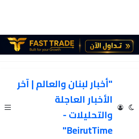
"أخبار لبنان والعالم | آخر
الأخبار العاجلة
الوضع المظلم
تسجيل الدخول
الق
والتحليلات -
BeirutTime"