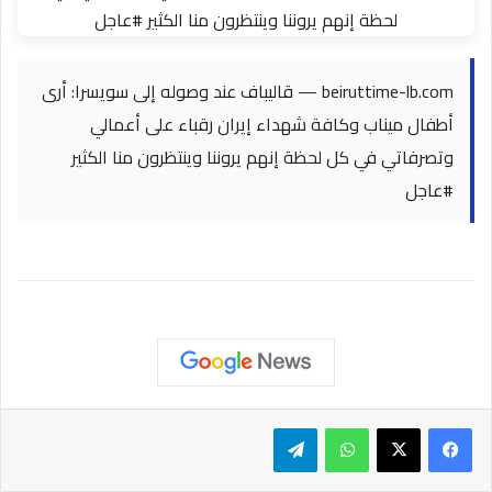
beiruttime-lb.com — قاليباف عند وصوله إلى سويسرا: أرى
أطفال ميناب وكافة شهداء إيران رقباء على أعمالي
وتصرفاتي في كل لحظة إنهم يروننا وينتظرون منا الكثير
#عاجل
واتساب
تيلقرام