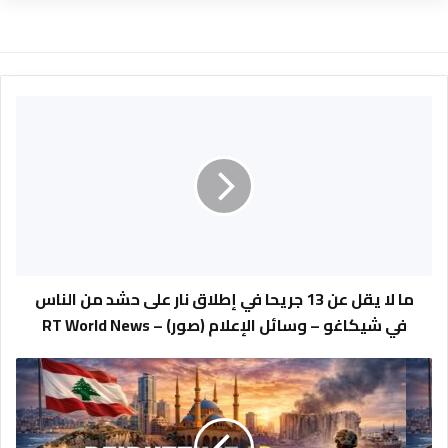
م
ا
ل
ا
ي
ق
ل
ع
ن
1
ما لا يقل عن 13 جريحا في إطلاق نار على حشد من الناس
3
في شيكاغو – وسائل الإعلام (صور) – RT World News
ج
ر
#
ي
ع
ح
ا
ا
ج
ف