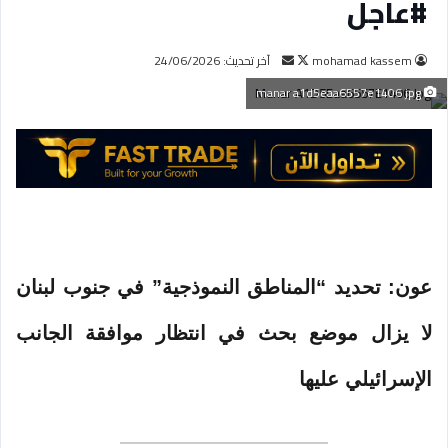
#عاجل
mohamad kassem
ت
أ
آخر تحديث: 24/06/2026
ا
ر
manar a1d5eaa6557e1406 jpg
ب
س
ع
ل
ع
ب
ل
ر
ى
ي
X
د
ا
إ
عون: تحديد “المناطق النموذجية” في جنوب لبنان
ل
ك
لا يزال موضع بحث في انتظار موافقة الجانب
ت
ر
الإسرائيلي عليها
و
ن
ي