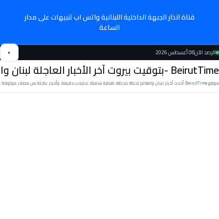
قناة انذار الجبهة الداخلية اللبنانية واتس اب تنبيهات على مدار
الساعة
الرصد الآن
08 أغسطس 2026
◐
BeirutTime -بتوقيت بيروت آخر الأخبار العاجلة لبنان والعالم
موقع BeirutTime: أحدث أخبار لبنان والعالم لحظة بلحظة، تغطية شاملة، تحليلات دقيقة، وأخبار عاجلة من مصادر موثوقة على مدار الساعة كما لدينا تغطية على قناة واتس اب