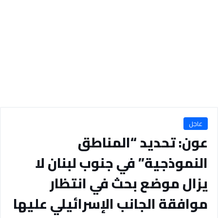
عاجل
عون: تحديد “المناطق
النموذجية” في جنوب لبنان لا
يزال موضع بحث في انتظار
موافقة الجانب الإسرائيلي عليها