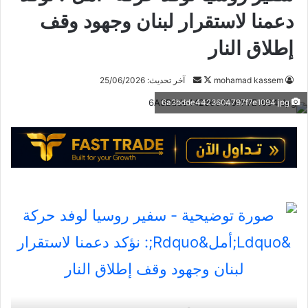
دعمنا لاستقرار لبنان وجهود وقف
إطلاق النار
تابع
أرسل
mohamad kassem
آخر تحديث: 25/06/2026
على
بريدا
6a3bdde4423604797f7e1094 jpg
X
إلكترونيا