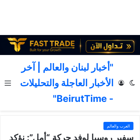
"أخبار لبنان والعالم | آخر
الأخبار العاجلة والتحليلات
الوضع المظلم
تسجيل الدخول
الق
- BeirutTime"
العرب والعالم
سفير روسيا لوفد حركة “أمل”: نؤكد