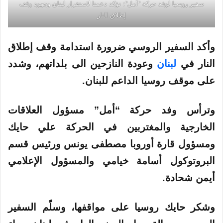
سفير روسيا لوفد حركة "أمل": نؤكد دعمنا لاستقرار لبنان وجهود وقف
إطلاق النار
وأكد
السفير
الروسي
ضرورة استدامة وقف إطلاق
النار في
لبنان
وعودة النازحين الى بلداتهم، وشدد
على موقف
روسيا
الداعم للبنان.
وترأس وفد حركة “أمل” مسؤول العلاقات
الخارجية والمغتربين في الحركة علي حايك
ومسؤول قارة أوروبا مصطفى يونس ورئيس قسم
البروتوكول أسامة خيامي والمسؤول الإعلامي
أيمن شحادة.
وشكر حايك روسيا على مواقفها، وسلّم السفير