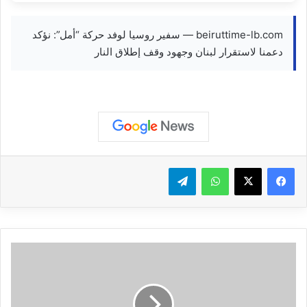
beiruttime-lb.com — سفير روسيا لوفد حركة “أمل”: نؤكد
دعمنا لاستقرار لبنان وجهود وقف إطلاق النار
واتساب
تيلقرام
تقرير
مصور
|
قرى
البقاع