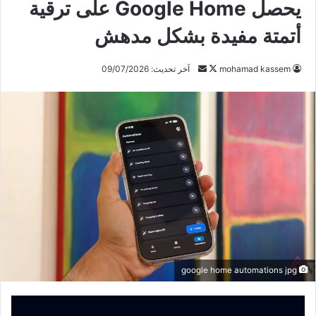
يحصل Google Home على ترقية
أتمتة مفيدة بشكل مدهش
mohamad kassem
ت
أ
آخر تحديث: 09/07/2026
ا
ر
ب
س
ع
ل
ع
ب
ل
ر
ى
ي
X
د
ا
إ
ل
ك
google home automations jpg
ت
ر
و