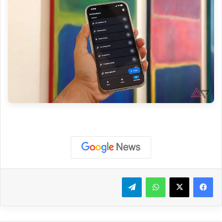
واتساب
تيلقرام