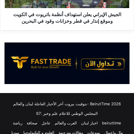
ا
إ
د
ي
ي
ر
الجيش الإيراني يعلن استهداف أنظمة باتريوت في الكويت
ن
ا
وموقع إنذار في قطر وخزانات وقود في البحرين
ف
ن
ي
ي
م
ي
ش
ع
ه
ل
د
ن
:
ا
ج
س
م
ت
و
ه
ع
د
ا
ا
ل
ف
2026 BeirutTime -بتوقيت بيروت آخر الأخبار العاجلة لبنان والعالم
م
أ
ش
المجلس الوطني للاعلام علم وخبر :67
ن
ي
ظ
beiruttime
اخبار لبنان
العرب والعالم
عاجل
صحافة
رياضة
ع
م
ي
مال واعمال
منوعات
مقالات مترجمة
العلوم و التكنولوجيا
ميديا
ة